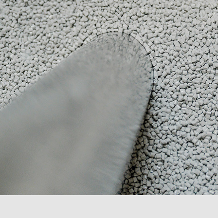
urg
hof Aspach : commande
rage sur mesure à haute
ité énergétique
ir plus