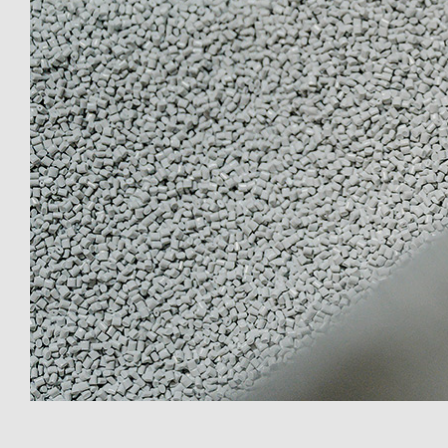
Offenb
Sonnen
d'éclai
efficac
En savo