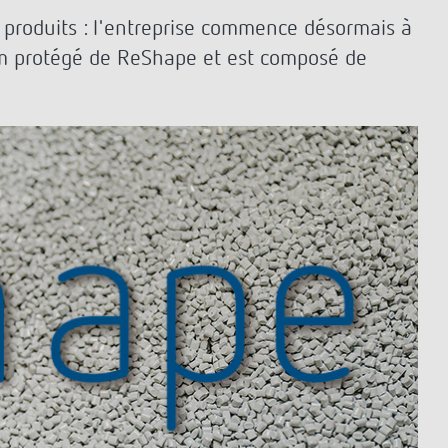
Theben
Télécommandes pour détecteurs /
produits : l'entreprise commence désormais à
projecteurs
nom protégé de ReShape et est composé de
Matériel de montage détecteurs /
projecteurs
En savoir plus
en
Télérupteur impulsionnel
OKTO de Theben