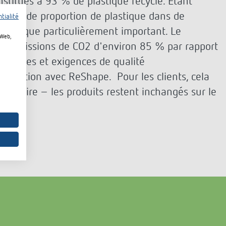
nstitués à 93 % de plastique recyclé. Étant
s grande proportion de plastique dans de
tialité
ologique particulièrement important. Le
 Web,
les émissions de CO2 d'environ 85 % par rapport
es normes et exigences de qualité
striction avec ReShape. Pour les clients, cela
entaire – les produits restent inchangés sur le