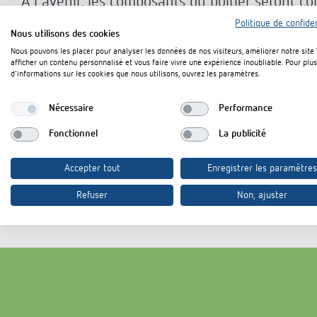
À l'avenir, les composants du boîtier seront co
donné que les emballages représentent la plu
Politique de confiden
Nous utilisons des cookies
nombreux produits, cette étape a un impact éc
Nous pouvons les placer pour analyser les données de nos visiteurs, améliorer notre site
nouveau plastique recyclé permet de réduire 
afficher un contenu personnalisé et vous faire vivre une expérience inoubliable. Pour plus
d'informations sur les cookies que nous utilisons, ouvrez les paramètres.
au plastique utilisé jusqu'à présent. Toutes l
pertinentes sont également respectées sans re
Nécessaire
Performance
n'entraîne aucun inconvénient ni coût supplém
Fonctionnel
La publicité
plan technique, esthétique et tarifaire.
Accepter tout
Enregistrer les paramètres
Refuser
Non, ajuster