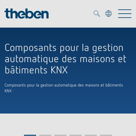
Merkzettel (
0
)
Composants pour la gestion
Produits
automatique des maisons et
OEM
bâtiments KNX
KNX
Composants pour la gestion automatique des maisons et bâtiments
Solutions
Smart Home
Solutions OEM
KNX :
DALI
Service
Experts OEM
Contrôle du temps et de la lumière
Détecteurs de présence et de mouvement
Références
Entreprise
Commande d'éclairage DALI-2
Médiathèque
Spots LED