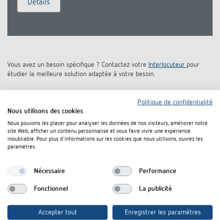
Détails
Références
Application de Theben
Télérupteur impulsionnel OKTO de Theben
Vous avez un besoin spécifique ? Contactez votre
Interlocuteur
pour
étudier la meilleure solution adaptée à votre besoin.
Politique de confidentialité
Nous utilisons des cookies
Nous pouvons les placer pour analyser les données de nos visiteurs, améliorer notre
site Web, afficher un contenu personnalisé et vous faire vivre une expérience
inoubliable. Pour plus d'informations sur les cookies que nous utilisons, ouvrez les
paramètres.
Theben SAS
Nécessaire
Performance
Zac de la Madeleine
Fonctionnel
La publicité
15, rue de la Tuilerie
77500 Chelles
Accepter tout
Enregistrer les paramètres
FRANCE