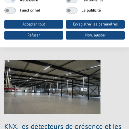
Nécessaire
Performance
Une installation électrique entièrement nouvelle avec un contrôle
Fonctionnel
La publicité
automatisé de l'éclairage et du chauffage et une flexibilité pour
d'autres fonctions pour le centre de jour à Grünstadt. Ensemble avec
KNX pour une commande d'éclairage et de chauffage extensible de
Accepter tout
Enregistrer les paramètres
manière flexible.
Refuser
Non, ajuster
En savoir plus
KNX, les détecteurs de présence et les