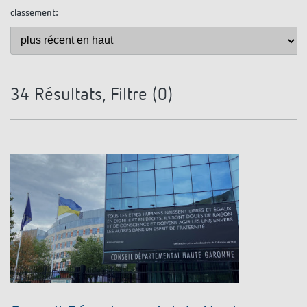
Références
classement:
Application de Theben
Télérupteur impulsionnel OKTO de Theben
34
Résultats, Filtre (
0
)