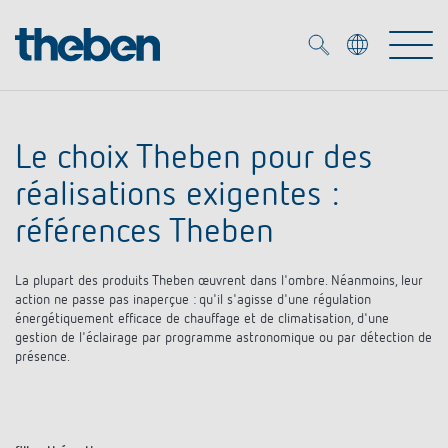
Merkzettel (
0
)
Le choix Theben pour des
Produits
réalisations exigentes :
OEM
références Theben
KNX
La plupart des produits Theben œuvrent dans l'ombre. Néanmoins, leur
Solutions
Smart Home
Solutions OEM
action ne passe pas inaperçue : qu'il s'agisse d'une régulation
énergétiquement efficace de chauffage et de climatisation, d'une
DALI
gestion de l'éclairage par programme astronomique ou par détection de
Service
Experts OEM
présence.
Contrôle du temps et de la lumière
Détecteurs de présence et de mouvement
Références
Entreprise
Commande d'éclairage DALI-2
Médiathèque
Spots LED