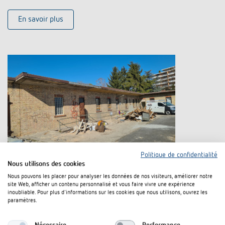
En savoir plus
Politique de confidentialité
Nous utilisons des cookies
Crèche Grünstadt : système KNX pour
Nous pouvons les placer pour analyser les données de nos visiteurs, améliorer notre
une commande d'éclairage et de
site Web, afficher un contenu personnalisé et vous faire vivre une expérience
inoubliable. Pour plus d'informations sur les cookies que nous utilisons, ouvrez les
chauffage extensible de manière
paramètres.
flexible