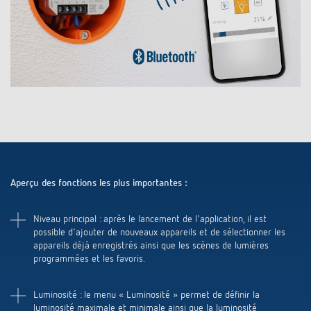
Systèmes KNX
Contact
Catalogues et prospectus
Theben AG
Contrôle du temps et de la lumière
Système pour maison intelligente
Commande de catalogue
Nouveautés
Recherche de produits
Régulation de chauffage
Hotline
LUXORliving
Séminaires
Coopérations
Médiathèque
Accessoires
Demande
Détecteurs de présence et de mouvement
Communiqué de presse
Durabilité
Quantum
Distribution dans le monde
Projecteur à LED
BIM-Portail
Design
Aide au Choix
Commutation et variation fiables des LED
Aperçu des fonctions les plus importantes :
Historique
Aérez correctement: les capteurs de CO2
Niveau principal : après le lancement de l'application, il est
possible d'ajouter de nouveaux appareils et de sélectionner les
appareils déjà enregistrés ainsi que les scènes de lumières
de Theben
programmées et les favoris.
Régulation de la température
Luminosité : le menu « Luminosité » permet de définir la
luminosité maximale et minimale ainsi que la luminosité