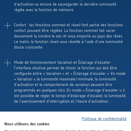
Références
d'activation ou encore de sauvegarder la dernière luminosité
réglée avec la fonction de mémoire.
Application de Theben
Confort : les fonctions sommeil et réveil font partie des fonctions
confort pouvant être réglées. La fonction sommeil fait varier
Télérupteur impulsionnel OKTO de Theben
doucement la lumière le soir et vous emporte au pays des rêves.
Le matin, la fonction réveil vous réveille à l'aide d'une luminosité
douce croissante.
Mode de fonctionnement Variation et Éclairage d'escalier :
l'interface intuitive permet de choisir la fonction qui doit être
configurée entre « Variation » et « Éclairage d'escalier ». En mode
« Variation », la luminosité maximale/minimale, la luminosité
d'activation et le comportement de variation peuvent être
programmés en quelques clics. En mode « Éclairage d'escalier », il
est possible de régler le temps d'éclairage d'escalier, la luminosité
de l'avertissement d'interruption et l'heure d'activation.
Politique de confidentialité
Nous utilisons des cookies
Vers le Google Play Store