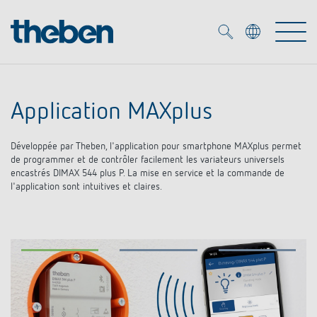
Merkzettel (
0
)
Application MAXplus
Produits
Développée par Theben, l'application pour smartphone MAXplus permet
OEM
de programmer et de contrôler facilement les variateurs universels
KNX
encastrés DIMAX 544 plus P. La mise en service et la commande de
l'application sont intuitives et claires.
Solutions
Smart Home
Solutions OEM
DALI
Service
Experts OEM
Contrôle du temps et de la lumière
Détecteurs de présence et de mouvement
Références
Entreprise
Commande d'éclairage DALI-2
Médiathèque
Spots LED