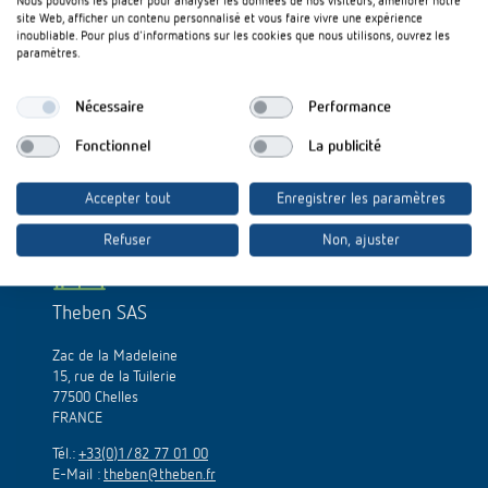
Nous pouvons les placer pour analyser les données de nos visiteurs, améliorer notre
site Web, afficher un contenu personnalisé et vous faire vivre une expérience
inoubliable. Pour plus d'informations sur les cookies que nous utilisons, ouvrez les
Vers l'App Store
paramètres.
Nécessaire
Performance
Vers DIMAX 544 plus P
Fonctionnel
La publicité
Accepter tout
Enregistrer les paramètres
Refuser
Non, ajuster
Theben SAS
Zac de la Madeleine
15, rue de la Tuilerie
77500 Chelles
FRANCE
Tél.:
+33(0)1/82 77 01 00
E-Mail :
theben@theben.fr