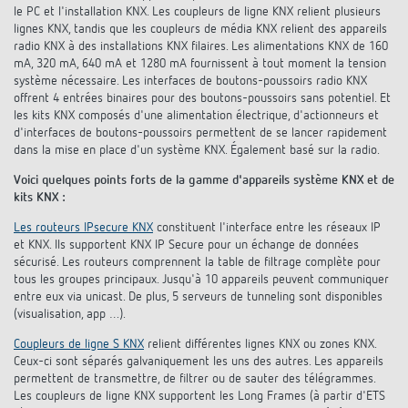
le PC et l'installation KNX. Les coupleurs de ligne KNX relient plusieurs
lignes KNX, tandis que les coupleurs de média KNX relient des appareils
radio KNX à des installations KNX filaires. Les alimentations KNX de 160
mA, 320 mA, 640 mA et 1280 mA fournissent à tout moment la tension
système nécessaire. Les interfaces de boutons-poussoirs radio KNX
offrent 4 entrées binaires pour des boutons-poussoirs sans potentiel. Et
les kits KNX composés d'une alimentation électrique, d'actionneurs et
d'interfaces de boutons-poussoirs permettent de se lancer rapidement
dans la mise en place d'un système KNX. Également basé sur la radio.
Voici quelques points forts de la gamme d'appareils système KNX et de
kits KNX :
Les routeurs IPsecure KNX
constituent l'interface entre les réseaux IP
et KNX. Ils supportent KNX IP Secure pour un échange de données
sécurisé. Les routeurs comprennent la table de filtrage complète pour
tous les groupes principaux. Jusqu'à 10 appareils peuvent communiquer
entre eux via unicast. De plus, 5 serveurs de tunneling sont disponibles
(visualisation, app …).
Coupleurs de ligne S KNX
relient différentes lignes KNX ou zones KNX.
Ceux-ci sont séparés galvaniquement les uns des autres. Les appareils
permettent de transmettre, de filtrer ou de sauter des télégrammes.
Les coupleurs de ligne KNX supportent les Long Frames (à partir d'ETS