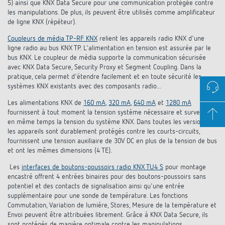
5) ainsi que KNX Data Secure pour une communication protégée contre
les manipulations. De plus, ils peuvent être utilisés comme amplificateur
de ligne KNX (répéteur).
Coupleurs de média TP-RF KNX
relient les appareils radio KNX d'une
ligne radio au bus KNX TP. L'alimentation en tension est assurée par le
bus KNX. Le coupleur de média supporte la communication sécurisée
avec KNX Data Secure, Security Proxy et Segment Coupling. Dans la
pratique, cela permet d'étendre facilement et en toute sécurité les
systèmes KNX existants avec des composants radio...
Les alimentations KNX de
160 mA
,
320 mA
,
640 mA
et
1280 mA
fournissent à tout moment la tension système nécessaire et surveillent
en même temps la tension du système KNX. Dans toutes les versions,
les appareils sont durablement protégés contre les courts-circuits,
fournissent une tension auxiliaire de 30V DC en plus de la tension de bus
et ont les mêmes dimensions (4 TE).
Les
interfaces de boutons-poussoirs radio KNX TU4 S
pour montage
encastré offrent 4 entrées binaires pour des boutons-poussoirs sans
potentiel et des contacts de signalisation ainsi qu'une entrée
supplémentaire pour une sonde de température. Les fonctions
Commutation, Variation de lumière, Stores, Mesure de la température et
Envoi peuvent être attribuées librement. Grâce à KNX Data Secure, ils
sont protégés de manière optimale contre les manipulations.