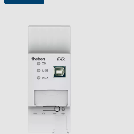
Références
Application de Theben
Télérupteur impulsionnel OKTO de Theben