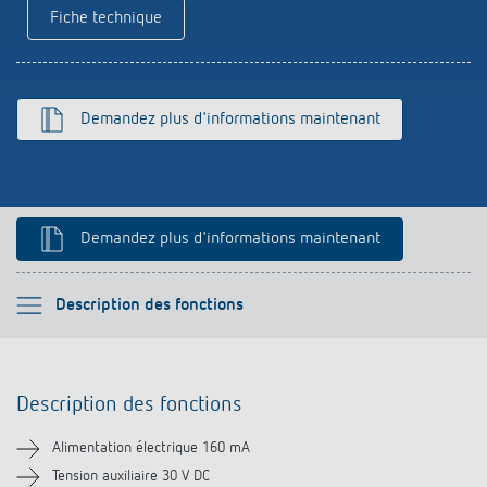
Références
Fiche technique
Application de Theben
Demandez plus d'informations maintenant
Télérupteur impulsionnel OKTO de Theben
Demandez plus d'informations maintenant
Veuillez sélectionner
Description des fonctions
Description des fonctions
Description des fonctions
Informations techniques
Alimentation électrique 160 mA
Téléchargements
Tension auxiliaire 30 V DC