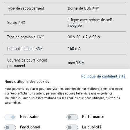
Type de raccordement
Borne de BUS KNX
1 ligne avec bobine de self
Sortie KNX
intégrée
Tension nominale KNX
30 V DC, ± 2 V, SELV
Courant nominal KNX
160 mA
Courant de court-circuit
max.0,5 A
permanent
Politique de confidentialité
Masquage des microcoupures
min.130 ms
Nous utilisons des cookies
Nous pouvons les placer pour analyser les données de nos visiteurs, améliorer notre
Température ambiante
-5°C ... 45°C
site Web, afficher un contenu personnalisé et vous faire vivre une expérience
inoubliable. Pour plus d'informations sur les cookies que nous utilisons, ouvrez les
Classe de protection
II selon EN 60 730-1
paramètres.
Indice de protection
IP 20
Nécessaire
Performance
Fonctionnel
La publicité