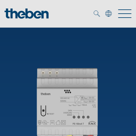
Merkzettel (
0
)
Produits
OEM
KNX
Solutions
Smart Home
Solutions OEM
DALI
Service
Experts OEM
Contrôle du temps et de la lumière
Détecteurs de présence et de mouvement
Références
Entreprise
Commande d'éclairage DALI-2
Médiathèque
Spots LED