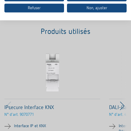
Refuser
Non, ajuster
Produits utilisés
IPsecure Interface KNX
DALI-Gat
N° d'art.
9070771
N° d'art.
494
Interface IP et KNX
Interfa