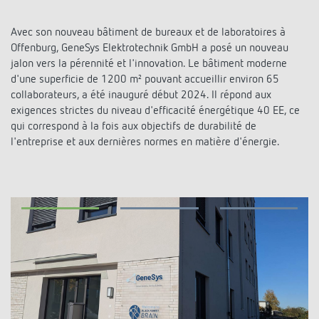
Systèmes KNX
Contact
Catalogues et prospectus
Theben AG
Contrôle du temps et de la lumière
Avec son nouveau bâtiment de bureaux et de laboratoires à
Système pour maison intelligente
Offenburg, GeneSys Elektrotechnik GmbH a posé un nouveau
Commande de catalogue
Nouveautés
Recherche de produits
Régulation de chauffage
jalon vers la pérennité et l'innovation. Le bâtiment moderne
Hotline
LUXORliving
d'une superficie de 1200 m² pouvant accueillir environ 65
Séminaires
Coopérations
collaborateurs, a été inauguré début 2024. Il répond aux
Médiathèque
Accessoires
Demande
exigences strictes du niveau d'efficacité énergétique 40 EE, ce
Détecteurs de présence et de mouvement
Communiqué de presse
qui correspond à la fois aux objectifs de durabilité de
Durabilité
Quantum
Distribution dans le monde
l'entreprise et aux dernières normes en matière d'énergie.
Projecteur à LED
BIM-Portail
Design
Aide au Choix
Commutation et variation fiables des LED
Historique
Aérez correctement: les capteurs de CO2
de Theben
Régulation de la température