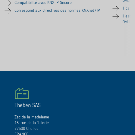
DALI-2
Compatibilité avec KNX IP Secure
1 cana
Correspond aux directives des normes KNXnet/IP
Il est 
DALI su
Theben SAS
Zac de la Madeleine
15, rue de la Tuilerie
77500 Chelles
FRANCE