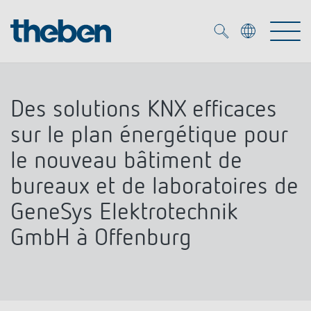
Merkzettel (
0
)
Des solutions KNX efficaces
Produits
sur le plan énergétique pour
OEM
le nouveau bâtiment de
KNX
bureaux et de laboratoires de
Solutions
Smart Home
GeneSys Elektrotechnik
Solutions OEM
GmbH à Offenburg
DALI
Service
Experts OEM
Contrôle du temps et de la lumière
Détecteurs de présence et de mouvement
Références
Entreprise
Commande d'éclairage DALI-2
Médiathèque
Spots LED