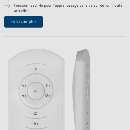
Références
Fonction Teach-In pour l'apprentissage de la valeur de luminosité
actuelle
Application de Theben
En savoir plus
Télérupteur impulsionnel OKTO de Theben