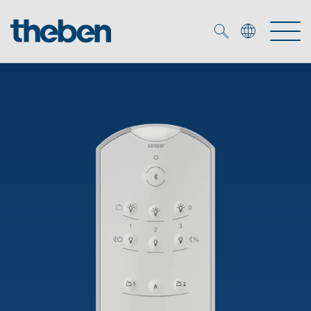
Merkzettel (
0
)
Produits
OEM
KNX
Solutions
Smart Home
Solutions OEM
DALI
Service
Experts OEM
Contrôle du temps et de la lumière
Détecteurs de présence et de mouvement
Références
Entreprise
Commande d'éclairage DALI-2
Médiathèque
Spots LED