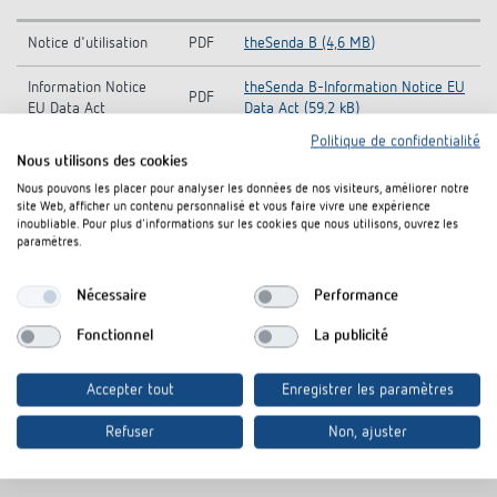
Notice d'utilisation
PDF
theSenda B (4,6 MB)
Information Notice
theSenda B-Information Notice EU
PDF
EU Data Act
Data Act (59,2 kB)
Politique de confidentialité
CE declaration of
theSenda B-CE declaration of
Nous utilisons des cookies
PDF
conformity
conformity (294,0 kB)
Nous pouvons les placer pour analyser les données de nos visiteurs, améliorer notre
site Web, afficher un contenu personnalisé et vous faire vivre une expérience
Fiche technique
PDF
theSenda B (106,6 kB)
inoubliable. Pour plus d'informations sur les cookies que nous utilisons, ouvrez les
paramètres.
Nécessaire
Performance
Rajouter au panier de documents
Fonctionnel
La publicité
Accepter tout
Enregistrer les paramètres
Refuser
Non, ajuster
Produits similaires