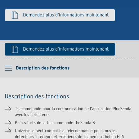
Références
Demandez plus d'informations maintenant
Application de Theben
Télérupteur impulsionnel OKTO de Theben
Demandez plus d'informations maintenant
Veuillez sélectionner
Description des fonctions
Description des fonctions
Description des fonctions
Téléchargements
Télécommande pour la communication de l'application PlugSenda
avec les détecteurs
Produits similaires
Points forts de la télécommande theSenda B:
Universellement compatible, télécommande pour tous les
détecteurs intérieurs et extérieurs de Theben ou Theben HTS