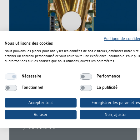
Offenb
Sonnen
d'éclai
efficac
En savo
Politique de confiden
Nous utilisons des cookies
Nous pouvons les placer pour analyser les données de nos visiteurs, améliorer notre site
afficher un contenu personnalisé et vous faire vivre une expérience inoubliable. Pour plus
d'informations sur les cookies que nous utilisons, ouvrez les paramètres.
Module de mesure
Nécessaire
Performance
du CO2
Fonctionnel
La publicité
Accepter tout
Enregistrer les paramètres
Interface série
Refuser
Non, ajuster
Sortie 0-10 V
Interface I2C