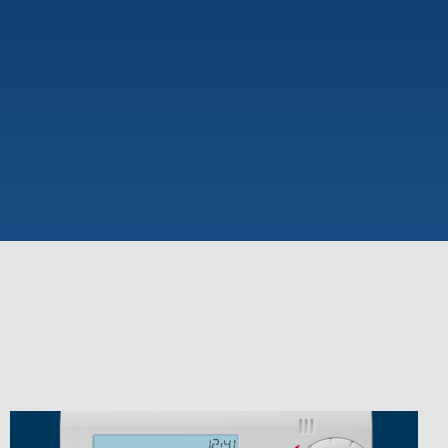
Theben
Télécommandes pour détecteurs /
projecteurs
Matériel de montage détecteurs /
projecteurs
En savoir plus
en
Télérupteur impulsionnel
OKTO de Theben