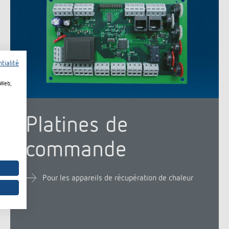
urg
hof Aspach : commande
rage sur mesure à haute
ité énergétique
ir plus
tialité
 Web,
Platines de
commande
Pour les appareils de récupération de chaleur