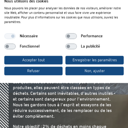
Nous utilisons des cookies
Nous pouvons les placer pour analyser les données de nos visiteurs, améliorer notre
site Web, afficher un contenu personnalisé et vous faire vivre une expérience
inoubliable. Pour plus d'informations sur les cookies que nous utilisons, ouvrez les
paramètres.
Comment gérer les déchets à
Nécessaire
Performance
l'avenir ?
Fonctionnel
La publicité
Nous les réduisons. De manière
Accepter tout
Enregistrer les paramètres
successive.
Notre objectif : 2% d'une année sur l'autre.
Refuser
Non, ajuster
Les quantités de déchets ne sont pas simplement
produites, elles peuvent être classées en types de
déchets. Certains sont inévitables, d'autres inutiles -
et certains sont dangereux pour l'environnement.
Nous les gardons tous à l'esprit et essayons de les
réduire successivement, de les remplacer ou de les
éviter complètement.
Notre objectif : 2% de déchets en moins chaque