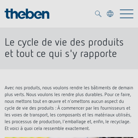
Merkzettel (
0
)
Le cycle de vie des produits
Produits
et tout ce qui s'y rapporte
OEM
KNX
Solutions
Avec nos produits, nous voulons rendre les bâtiments de demain
Smart Home
Solutions OEM
plus verts. Nous voulons les rendre plus durables. Pour ce faire,
nous mettons tout en œuvre et n'omettons aucun aspect du
DALI
Service
Experts OEM
cycle de vie des produits : À commencer par les fournisseurs et
Contrôle du temps et de la lumière
les voies de transport, les composants et les matériaux utilisés,
Détecteurs de présence et de mouvement
les processus de production, l'emballage et, enfin, le recyclage.
Références
Entreprise
Commande d'éclairage DALI-2
Et voici à quoi cela ressemble exactement.
Médiathèque
Spots LED