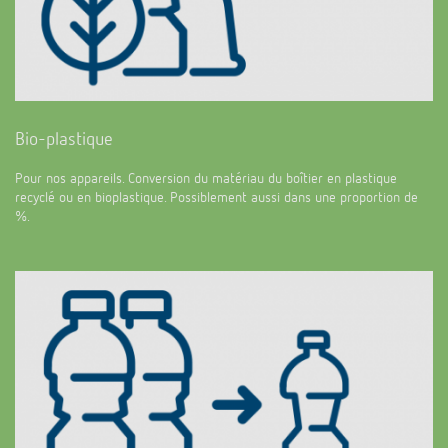
Bio-plastique
Pour nos appareils. Conversion du matériau du boîtier en plastique
recyclé ou en bioplastique. Possiblement aussi dans une proportion de
%.