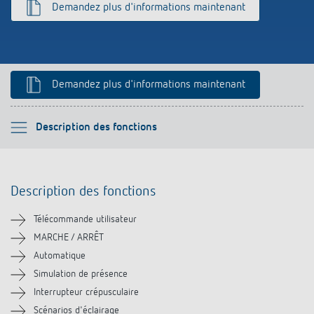
Demandez plus d'informations maintenant
Références
Application de Theben
Télérupteur impulsionnel OKTO de Theben
Demandez plus d'informations maintenant
Veuillez sélectionner
Description des fonctions
Description des fonctions
Description des fonctions
Téléchargements
Télécommande utilisateur
MARCHE / ARRÊT
Automatique
Simulation de présence
Interrupteur crépusculaire
Scénarios d'éclairage