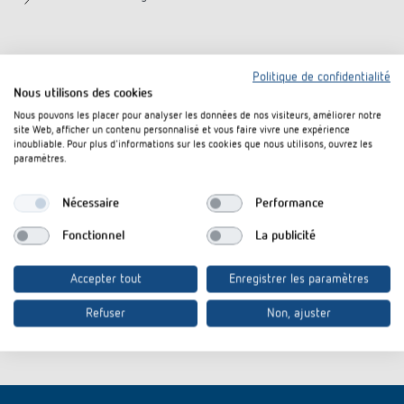
Téléchargements
Politique de confidentialité
Nous utilisons des cookies
Notice d'utilisation
PDF
theSenda S (1,8 MB)
Nous pouvons les placer pour analyser les données de nos visiteurs, améliorer notre
site Web, afficher un contenu personnalisé et vous faire vivre une expérience
inoubliable. Pour plus d'informations sur les cookies que nous utilisons, ouvrez les
Information Notice
theSenda S-Information Notice EU
PDF
paramètres.
EU Data Act
Data Act (46,2 kB)
CE declaration of
Nécessaire
theSenda S-CE declaration of
Performance
PDF
conformity
conformity (252,1 kB)
Fonctionnel
La publicité
Fiche technique
PDF
theSenda S (84,6 kB)
Accepter tout
Enregistrer les paramètres
Refuser
Non, ajuster
Rajouter au panier de documents