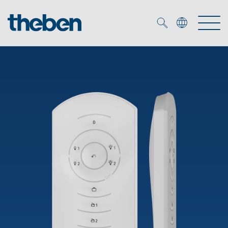
Merkzettel (
0
)
Produits
OEM
KNX
Solutions
Smart Home
Solutions OEM
DALI
Service
Experts OEM
Contrôle du temps et de la lumière
Détecteurs de présence et de mouvement
Références
Entreprise
Commande d'éclairage DALI-2
Médiathèque
Spots LED