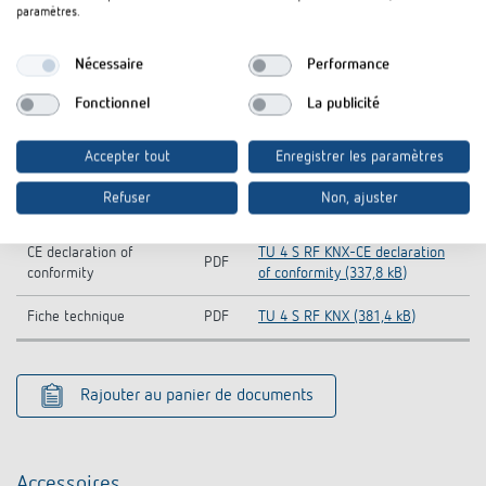
paramètres.
Manuel
PDF
TU 4 RF KNX (913,1 kB)
Nécessaire
Performance
Base de données KNX
ZIP
TU 4 RF KNX (177,9 kB)
Fonctionnel
La publicité
Base de données KNX
KNXprod-KNX-Database (all
ZIP
(tous les produits)
products) (22,1 MB)
Accepter tout
Enregistrer les paramètres
Information Notice EU
TU 4 S RF KNX-Information
Refuser
Non, ajuster
PDF
Data Act
Notice EU Data Act (58,5 kB)
CE declaration of
TU 4 S RF KNX-CE declaration
PDF
conformity
of conformity (337,8 kB)
Fiche technique
PDF
TU 4 S RF KNX (381,4 kB)
Rajouter au panier de documents
Accessoires