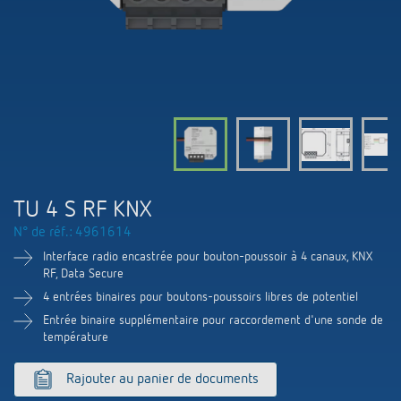
Systèmes KNX
Contact
Catalogues et prospectus
Theben AG
Contrôle du temps et de la lumière
Système pour maison intelligente
Commande de catalogue
Nouveautés
Recherche de produits
Régulation de chauffage
Hotline
LUXORliving
Séminaires
Coopérations
Médiathèque
Accessoires
Demande
Détecteurs de présence et de mouvement
Communiqué de presse
Durabilité
Quantum
Distribution dans le monde
Projecteur à LED
BIM-Portail
TU 4 S RF KNX
Design
Aide au Choix
N° de réf.: 4961614
Commutation et variation fiables des LED
Historique
Interface radio encastrée pour bouton-poussoir à 4 canaux, KNX
RF, Data Secure
Aérez correctement: les capteurs de CO2
4 entrées binaires pour boutons-poussoirs libres de potentiel
Entrée binaire supplémentaire pour raccordement d'une sonde de
de Theben
température
Régulation de la température
Rajouter au panier de documents