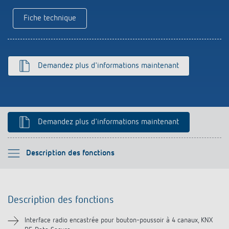
Références
Fiche technique
Application de Theben
Télérupteur impulsionnel OKTO de Theben
Demandez plus d'informations maintenant
Demandez plus d'informations maintenant
Veuillez sélectionner
Description des fonctions
Description des fonctions
Description des fonctions
Informations techniques
Interface radio encastrée pour bouton-poussoir à 4 canaux, KNX