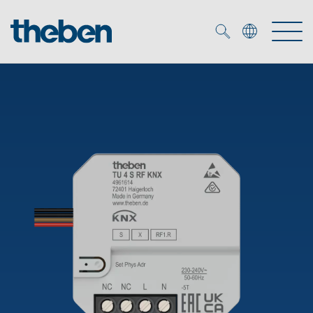
Merkzettel (
0
)
Produits
OEM
KNX
Solutions
Smart Home
Solutions OEM
DALI
Service
Experts OEM
Contrôle du temps et de la lumière
Détecteurs de présence et de mouvement
Références
Entreprise
Commande d'éclairage DALI-2
Médiathèque
Spots LED