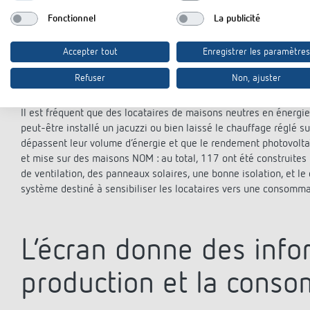
(Bijna Energie Neutrale en flamand) règlementaire a été pris
Fonctionnel
La publicité
compteur » (nul-op-de-meter). Pour aider les locataires à ba
LUXORliving de Theben, d’un système domotique économe en é
Accepter tout
Enregistrer les paramètres
de PureDomotica offre une visualisation précieuse de la prod
effet : les habitants des maisons achevées sont de plus en p
Refuser
Non, ajuster
limites en énergie sont plus souvent respectées.
Il est fréquent que des locataires de maisons neutres en énergie r
peut-être installé un jacuzzi ou bien laissé le chauffage réglé su
dépassent leur volume d’énergie et que le rendement photovoltaï
et mise sur des maisons NOM : au total, 117 ont été construite
de ventilation, des panneaux solaires, une bonne isolation, et le 
système destiné à sensibiliser les locataires vers une consomma
L’écran donne des info
production et la cons