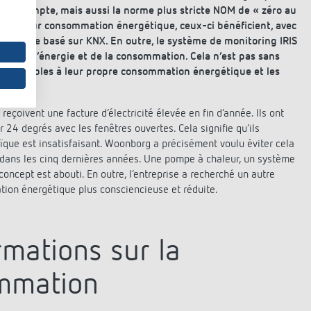
e en compte, mais aussi la norme plus stricte NOM de « zéro au
isser leur consommation énergétique, ceux-ci bénéficient, avec
nergie basé sur KNX. En outre, le système de monitoring IRIS
uction d’énergie et de la consommation. Cela n’est pas sans
lus sensibles à leur propre consommation énergétique et les
eçoivent une facture d’électricité élevée en fin d’année. Ils ont
r 24 degrés avec les fenêtres ouvertes. Cela signifie qu’ils
que est insatisfaisant. Woonborg a précisément voulu éviter cela
s dans les cinq dernières années. Une pompe à chaleur, un système
concept est abouti. En outre, l’entreprise a recherché un autre
tion énergétique plus consciencieuse et réduite.
rmations sur la
ommation