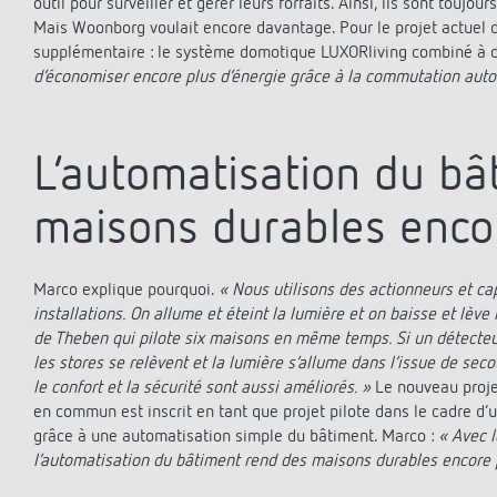
outil pour surveiller et gérer leurs forfaits. Ainsi, ils sont toujo
Mais Woonborg voulait encore davantage. Pour le projet actuel
supplémentaire : le système domotique LUXORliving combiné à 
d’économiser encore plus d’énergie grâce à la commutation automa
L’automatisation du bâ
maisons durables enco
Marco explique pourquoi.
« Nous utilisons des actionneurs et c
installations. On allume et éteint la lumière et on baisse et lè
de Theben qui pilote six maisons en même temps. Si un détecteu
les stores se relèvent et la lumière s’allume dans l’issue de s
le confort et la sécurité sont aussi améliorés. »
Le nouveau proje
en commun est inscrit en tant que projet pilote dans le cadre d’u
grâce à une automatisation simple du bâtiment. Marco :
« Avec 
l’automatisation du bâtiment rend des maisons durables encore 