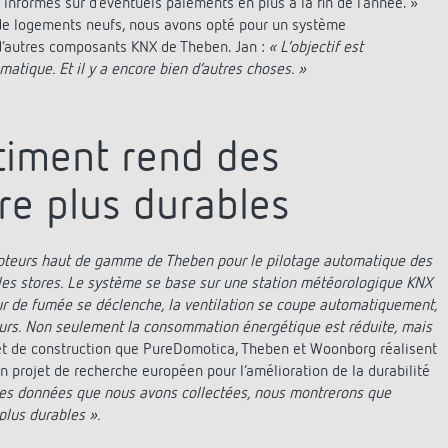
urs informés sur d’éventuels paiements en plus à la fin de l’année. »
 de logements neufs, nous avons opté pour un système
d’autres composants KNX de Theben. Jan :
« L’objectif est
tique. Et il y a encore bien d’autres choses. »
timent rend des
re plus durables
apteurs haut de gamme de Theben pour le pilotage automatique des
ve les stores. Le système se base sur une station météorologique KNX
r de fumée se déclenche, la ventilation se coupe automatiquement,
ecours. Non seulement la consommation énergétique est réduite, mais
t de construction que PureDomotica, Theben et Woonborg réalisent
n projet de recherche européen pour l’amélioration de la durabilité
les données que nous avons collectées, nous montrerons que
plus durables ».