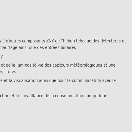
urg
hof Aspach : commande
rage sur mesure à haute
ité énergétique
ir plus
 à d’autres composants KNX de Theben tels que des détecteurs de
hauffage ainsi que des entrées binaires
ay
e et de la luminosité via des capteurs météorologiques et une
s stores
e et la visualisation ainsi que pour la communication avec le
ection et la surveillance de la consommation énergétique