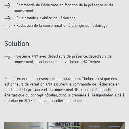
Systèmes KNX
Contact
- Commande de l'éclairage en fonction de la présence et du
Catalogues et prospectus
Theben AG
mouvement
Contrôle du temps et de la lumière
Système pour maison intelligente
- Plus grande flexibilité de l'éclairage
Commande de catalogue
Nouveautés
Recherche de produits
Régulation de chauffage
- Réduction de la consommation d'énergie de l'éclairage
Hotline
LUXORliving
Séminaires
Coopérations
Médiathèque
Accessoires
Demande
Solution
Détecteurs de présence et de mouvement
Communiqué de presse
Durabilité
Quantum
Distribution dans le monde
- Système KNX avec détecteurs de présence, détecteurs de
Projecteur à LED
mouvement et actionneurs de variation KNX Theben
BIM-Portail
Design
Aide au Choix
Commutation et variation fiables des LED
Des détecteurs de présence et de mouvement Theben ainsi que des
Historique
actionneurs de variation KNX assurent la commande de l'éclairage en
Aérez correctement: les capteurs de CO2
fonction de la présence et du mouvement. Ils assurent l'efficacité
énergétique du concept hôtelier, dont la première à Heiligenhafen a déjà
été élue en 2017 immeuble hôtelier de l'année.
de Theben
Régulation de la température