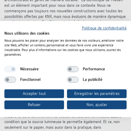
architecturaux et gérés de manière durable. "La domotique de Theben
est un élément important pour nous dans ce contexte. Nous ne
commençons pas toujours nos nouvelles constructions avec toutes les
possibilités offertes par KNX, mais nous évoluons de manière dynamique
vers l'automatisation. En effet, ce n'est généralement qu'en cours
d'exploitation que l'on voit où il est le plus nécessaire d'agir", explique
Politique de confidentialité
l'entrepreneur de la nouvelle hôtellerie côtière allemande.
Nous utilisons des cookies
Nous pouvons les placer pour analyser les données de nos visiteurs, améliorer notre
site Web, afficher un contenu personnalisé et vous faire vivre une expérience
inoubliable. Pour plus d'informations sur les cookies que nous utilisons, ouvrez les
Une variation de lumière sans
paramètres.
scintillement avec des puissances de
gradation LED élevées
Nécessaire
Performance
Fonctionnel
La publicité
"Pour permettre une commande confortable de l'éclairage, nous avons
intégré des actionneurs de variation KNX de Theben comme base de la
Accepter tout
Enregistrer les paramètres
commande de l'éclairage dans le système KNX" Rapporte l'architecte
Thomas Ladehoff. Les actionneurs de variation KNX de Theben, comme
Refuser
Non, ajuster
le DM 8-2 T KNX, offrent des puissances de variation LED élevées allant
jusqu'à 200 watts par canal et permettent une variation de lumière
linéaire et sans scintillement de toutes les sources lumineuses LED, à
condition que la source lumineuse le permette également. Et ce, non
seulement sur le papier, mais aussi dans la pratique, dans