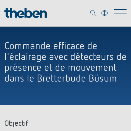
Merkzettel (
0
)
Commande efficace de
Produits
l'éclairage avec détecteurs de
OEM
présence et de mouvement
KNX
dans le Bretterbude Büsum
Solutions
Smart Home
Solutions OEM
DALI
Service
Experts OEM
Contrôle du temps et de la lumière
Détecteurs de présence et de mouvement
Références
Entreprise
Commande d'éclairage DALI-2
Objectif
Médiathèque
Spots LED