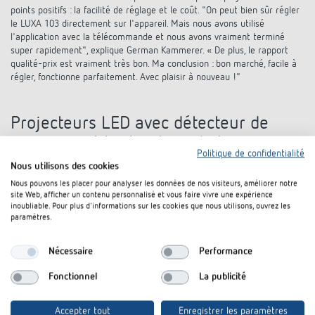
points positifs : la facilité de réglage et le coût. "On peut bien sûr régler
le LUXA 103 directement sur l'appareil. Mais nous avons utilisé
l'application avec la télécommande et nous avons vraiment terminé
super rapidement", explique German Kammerer. « De plus, le rapport
qualité-prix est vraiment très bon. Ma conclusion : bon marché, facile à
régler, fonctionne parfaitement. Avec plaisir à nouveau !"
Projecteurs LED avec détecteur de
mouvement tout autour de la maison
Politique de confidentialité
Nous utilisons des cookies
En plus des détecteurs de présence LUXA 103, des projecteurs à LED
Nous pouvons les placer pour analyser les données de nos visiteurs, améliorer notre
theLeda D avec détecteur de mouvement sont également utilisés à
site Web, afficher un contenu personnalisé et vous faire vivre une expérience
l'extérieur. Ces appareils visuellement attrayants, dotés d'un boîtier en
inoubliable. Pour plus d'informations sur les cookies que nous utilisons, ouvrez les
aluminium et d'une sortie de lumière vers l'avant, assurent la
paramètres.
commande de l'éclairage en fonction des mouvements autour du
bâtiment.
Nécessaire
Performance
Fonctionnel
La publicité
Un support convaincant
Accepter tout
Enregistrer les paramètres