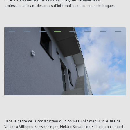
offre s'étend des formations continues, des reconversions
Références
professionnelles et des cours d'informatique aux cours de langues.
Application de Theben
Télérupteur impulsionnel OKTO de Theben
Dans le cadre de la construction d'un nouveau bâtiment sur le site de
Vatter à Villingen-Schwenningen, Elektro Schuler de Balingen a remporté