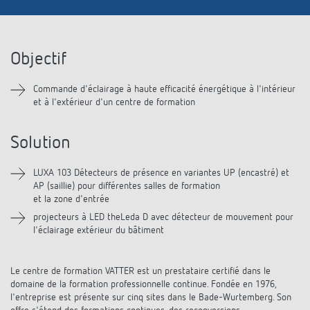
Systèmes KNX
Contact
Catalogues et prospectus
Theben AG
Contrôle du temps et de la lumière
Système pour maison intelligente
Commande de catalogue
Objectif
Nouveautés
Recherche de produits
Régulation de chauffage
Hotline
LUXORliving
Séminaires
Commande d'éclairage à haute efficacité énergétique à l'intérieur
Coopérations
Médiathèque
Accessoires
Demande
et à l'extérieur d'un centre de formation
Détecteurs de présence et de mouvement
Communiqué de presse
Durabilité
Quantum
Distribution dans le monde
Solution
Projecteur à LED
BIM-Portail
Design
Aide au Choix
LUXA 103 Détecteurs de présence en variantes UP (encastré) et
Commutation et variation fiables des LED
AP (saillie) pour différentes salles de formation
Historique
et la zone d'entrée
Aérez correctement: les capteurs de CO2
projecteurs à LED theLeda D avec détecteur de mouvement pour
l'éclairage extérieur du bâtiment
de Theben
Le centre de formation VATTER est un prestataire certifié dans le
Régulation de la température
domaine de la formation professionnelle continue. Fondée en 1976,
l'entreprise est présente sur cinq sites dans le Bade-Wurtemberg. Son