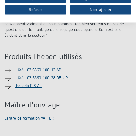
Et pourquoi Elektro Schuler fait-il confiance à Theben depuis de
nombreuses années ? C'est clair pour German Kammerer : "En plus des
Refuser
Non, ajuster
produits de haute qualité, Theben offre une assistance formidable dans
le cadre du projet. Nous recevons des recommandations de produits qui
conviennent vraiment et nous sommes très bien soutenus en cas de
questions sur le montage ou le réglage des appareils. Ce n'est pas
évident dans le secteur"
Produits Theben utilisés
LUXA 103 S360-100-12 AP
LUXA 103 S360-100-28 DE-UP
theLeda D S AL
Maître d'ouvrage
Centre de formation VATTER