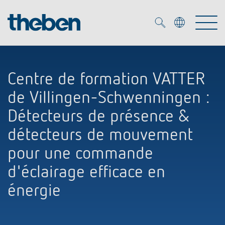
Merkzettel (
0
)
Centre de formation VATTER
Produits
de Villingen-Schwenningen :
OEM
Détecteurs de présence &
KNX
détecteurs de mouvement
Solutions
Smart Home
pour une commande
Solutions OEM
d'éclairage efficace en
DALI
Service
Experts OEM
Contrôle du temps et de la lumière
énergie
Détecteurs de présence et de mouvement
Références
Entreprise
Commande d'éclairage DALI-2
Médiathèque
Spots LED