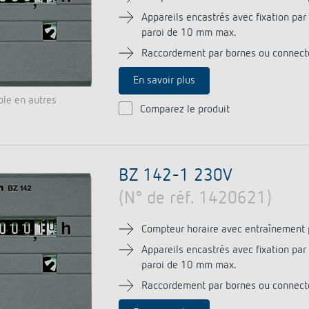
urg
Appareils encastrés avec fixation pa
hof Aspach : commande
paroi de 10 mm max.
rage sur mesure à haute
ité énergétique
Raccordement par bornes ou connect
ir plus
En savoir plus
ble en autres
Comparez le produit
BZ 142-1 230V
(N° de réf. 1420621)
Compteur horaire avec entraînement 
Appareils encastrés avec fixation pa
paroi de 10 mm max.
Raccordement par bornes ou connect