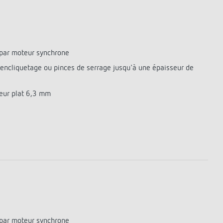
Theben
Télécommandes pour détecteurs /
projecteurs
Matériel de montage détecteurs /
projecteurs
par moteur synchrone
En savoir plus
r encliquetage ou pinces de serrage jusqu'à une épaisseur de
en
Télérupteur impulsionnel
eur plat 6,3 mm
OKTO de Theben
par moteur synchrone