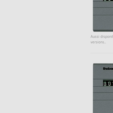
Offenb
Sonnen
d'éclai
efficac
En savo
Aussi disponi
versions..