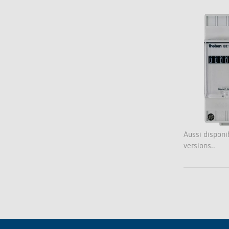
Aussi disponi
versions..