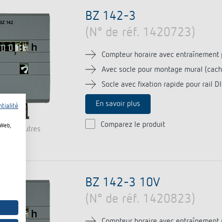
BZ 142-3
(N° de réf. 1420723)
Compteur horaire avec entraînement 
Avec socle pour montage mural (cach
Socle avec fixation rapide pour rail
En savoir plus
tialité
Comparez le produit
 Web,
ble en autres
BZ 142-3 10V
(N° de réf. 1420823)
Compteur horaire avec entraînement 