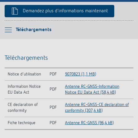
Références
Demandez plus d'informations maintenant
Application de Theben
Veuillez sélectionner
Téléchargements
Télérupteur impulsionnel OKTO de Theben
Téléchargements
Téléchargements
Produits similaires
Notice d'utilisation
PDF
9070823 (1,1 MB)
Information Notice
Antenne RC-GNSS-Information
PDF
EU Data Act
Notice EU Data Act (58,4 kB)
CE declaration of
Antenne RC-GNSS-CE declaration of
PDF
conformity
conformity (307,4 kB)
Fiche technique
PDF
Antenne RC-GNSS (96,4 kB)