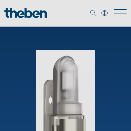
Merkzettel (
0
)
Produits
OEM
KNX
Solutions
Smart Home
Solutions OEM
DALI
Service
Experts OEM
Contrôle du temps et de la lumière
Détecteurs de présence et de mouvement
Références
Entreprise
Commande d'éclairage DALI-2
Médiathèque
Spots LED