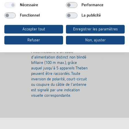
N° de réf.
9070410
N° de réf.
9070807
Nécessaire
Performance
Synchronisation horaire avec
Fonctionnel
La publicité
antenne DCF pour appareils top2
Afin de bénéficier d'une bonne
Accepter tout
Enregistrer les paramètres
réception, l'antenne ne doit pas
être installée au sous-sol ou dans
Refuser
Non, ajuster
le coffret de distribution. Le
raccordement s'effectue par
l'intermédiaire d'un câble
d'alimentation distinct non blindé
bifilaire (100 m max.), grâce
auquel jusqu'à 5 appareils Theben
peuvent être raccordés. Toute
inversion de polarité, court-circuit
ou coupure du câble de l'antenne
est signalé par une indication
visuelle correspondante.