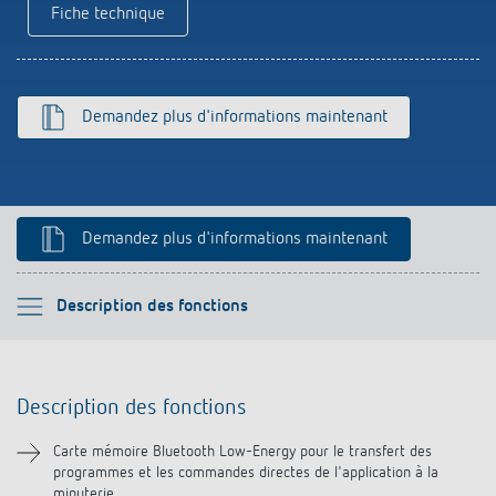
Fiche technique
Références
Application de Theben
Demandez plus d'informations maintenant
Télérupteur impulsionnel OKTO de Theben
Demandez plus d'informations maintenant
Veuillez sélectionner
Description des fonctions
Description des fonctions
Description des fonctions
Téléchargements
Carte mémoire Bluetooth Low-Energy pour le transfert des
programmes et les commandes directes de l'application à la
Produits similaires
minuterie