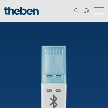
Merkzettel (
0
)
Produits
OEM
KNX
Solutions
Smart Home
Solutions OEM
DALI
Service
Experts OEM
Contrôle du temps et de la lumière
Détecteurs de présence et de mouvement
Références
Entreprise
Commande d'éclairage DALI-2
Médiathèque
Spots LED