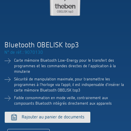
Systèmes KNX
Contact
Catalogues et prospectus
Theben AG
Contrôle du temps et de la lumière
Système pour maison intelligente
Commande de catalogue
Nouveautés
Recherche de produits
Régulation de chauffage
Hotline
LUXORliving
Séminaires
Coopérations
Médiathèque
Accessoires
Demande
Bluetooth OBELISK top3
Détecteurs de présence et de mouvement
Communiqué de presse
N° de réf.: 9070130
Durabilité
Quantum
Distribution dans le monde
Carte mémoire Bluetooth Low-Energy pour le transfert des
Projecteur à LED
BIM-Portail
programmes et les commandes directes de l'application à la
Design
Aide au Choix
minuterie
Commutation et variation fiables des LED
Sécurité de manipulation maximale, pour transmettre les
Historique
programmes à l‘horloge via l‘appli, il est indispensable d‘insérer la
carte mémoire Bluetooth OBELISK top3
Aérez correctement: les capteurs de CO2
Faible consommation en mode veille, contrairement aux
composants Bluetooth intégrés directement aux appareils
de Theben
Rajouter au panier de documents
Régulation de la température