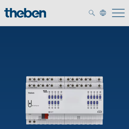
Merkzettel (
0
)
Produits
OEM
KNX
Solutions
Smart Home
Solutions OEM
DALI
Service
Experts OEM
Contrôle du temps et de la lumière
Détecteurs de présence et de mouvement
Références
Entreprise
Commande d'éclairage DALI-2
Médiathèque
Spots LED