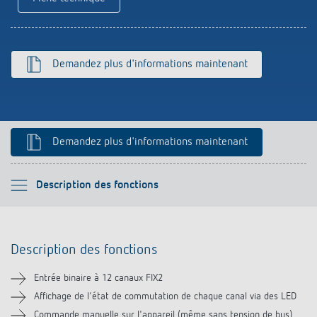
Références
Application de Theben
Demandez plus d'informations maintenant
Télérupteur impulsionnel OKTO de Theben
Demandez plus d'informations maintenant
Veuillez sélectionner
Description des fonctions
Description des fonctions
Description des fonctions
Informations techniques
Entrée binaire à 12 canaux FIX2
Téléchargements
Affichage de l'état de commutation de chaque canal via des LED
Commande manuelle sur l'appareil (même sans tension de bus)