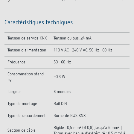
Produits similaires
Caractéristiques techniques
Tension de service KNX
Tension du bus, ≤4 mA
Tension d'alimentation
110 V AC - 240 V AC, 50 Hz - 60 Hz
Fréquence
50 - 60 Hz
Consommation stand-
~0,3 W
by
Largeur
8 modules
Type de montage
Rail DIN
Type de raccordement
Borne de BUS KNX
Rigide : 0,5 mm² (Ø 0,8) jusqu'à 6 mm² |
Section de câble
Toron avec bague d'extrémité : 0,5 mm² à