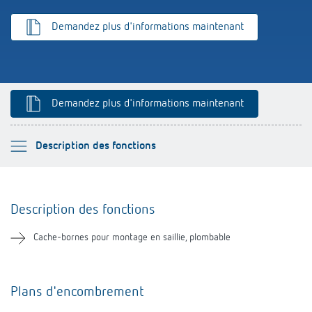
Références
Demandez plus d'informations maintenant
Application de Theben
Télérupteur impulsionnel OKTO de Theben
Demandez plus d'informations maintenant
Veuillez sélectionner
Description des fonctions
Description des fonctions
Description des fonctions
Téléchargements
Cache-bornes pour montage en saillie, plombable
Plans d'encombrement