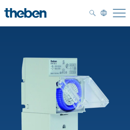
Merkzettel (
0
)
Produits
OEM
KNX
Solutions
Smart Home
Solutions OEM
DALI
Service
Experts OEM
Contrôle du temps et de la lumière
Détecteurs de présence et de mouvement
Références
Entreprise
Commande d'éclairage DALI-2
Médiathèque
Spots LED