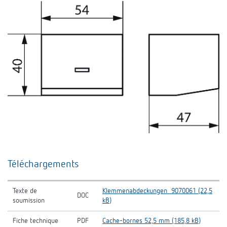
Téléchargements
Texte de
Klemmenabdeckungen_9070061 (22,5
DOC
soumission
kB)
Fiche technique
PDF
Cache-bornes 52,5 mm (185,8 kB)