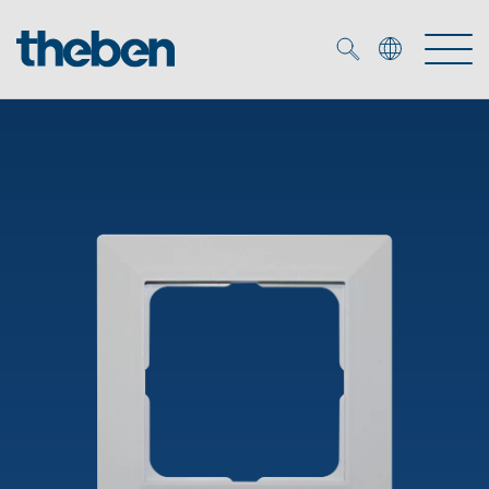
Merkzettel (
0
)
Produits
OEM
KNX
Solutions
Smart Home
Solutions OEM
DALI
Service
Experts OEM
Contrôle du temps et de la lumière
Détecteurs de présence et de mouvement
Références
Entreprise
Commande d'éclairage DALI-2
Médiathèque
Spots LED