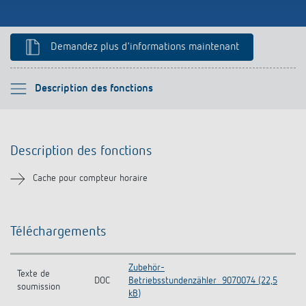
Références
Application de Theben
Demandez plus d'informations maintenant
Télérupteur impulsionnel OKTO de Theben
Veuillez sélectionner
Description des fonctions
Description des fonctions
Description des fonctions
Téléchargements
Cache pour compteur horaire
Produits similaires
Téléchargements
Zubehör-
Texte de
DOC
Betriebsstundenzähler_9070074 (22,5
soumission
kB)