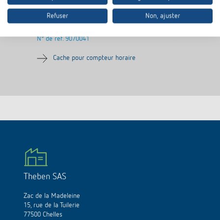
Refuser
Non, ajuster
Cadre 55 x 55 BZ
N° de réf.
9070041
Cache pour compteur horaire
Theben SAS
Zac de la Madeleine
15, rue de la Tuilerie
77500 Chelles