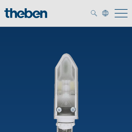
Merkzettel (
0
)
Produits
OEM
KNX
Solutions
Smart Home
Solutions OEM
DALI
Service
Experts OEM
Contrôle du temps et de la lumière
Détecteurs de présence et de mouvement
Références
Entreprise
Commande d'éclairage DALI-2
Médiathèque
Spots LED