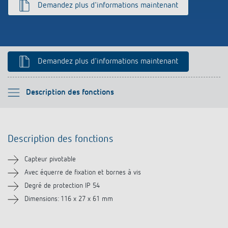
Demandez plus d'informations maintenant
Références
Application de Theben
Télérupteur impulsionnel OKTO de Theben
Demandez plus d'informations maintenant
Veuillez sélectionner
Description des fonctions
Description des fonctions
Description des fonctions
Téléchargements
Capteur pivotable
Produits similaires
Avec équerre de fixation et bornes à vis
Degré de protection IP 54
Dimensions: 116 x 27 x 61 mm