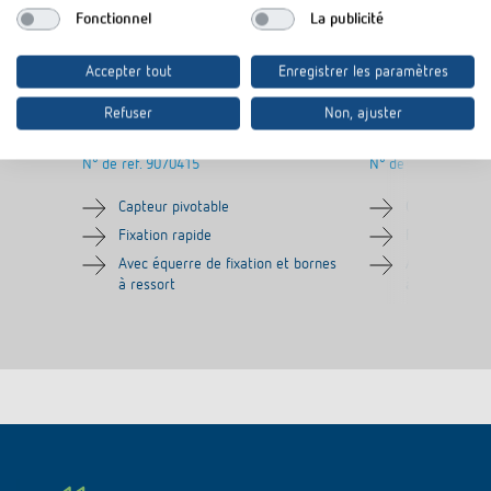
Fonctionnel
La publicité
Accepter tout
Enregistrer les paramètres
Refuser
Non, ajuster
Capteur de luminosité en saillie
Capteur de lumi
digitale
plus
N° de réf.
9070415
N° de réf.
9070991
Capteur pivotable
Capteur pivot
Fixation rapide
Fixation rapi
Avec équerre de fixation et bornes
Avec équerre 
à ressort
à ressort