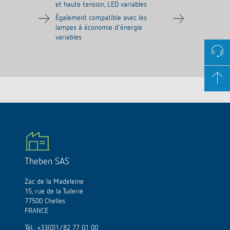
et haute tension, LED variables
et haute tens
Également compatible avec les
Également co
lampes à économie d'énergie
lampes à éco
variables
variables
Theben SAS
Zac de la Madeleine
15, rue de la Tuilerie
77500 Chelles
FRANCE
Tél.:
+33(0)1/82 77 01 00