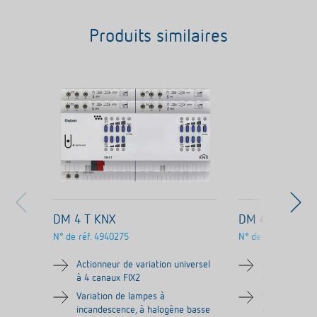
Produits similaires
DM 4 T KNX
DM 4-2 T KNX
N° de réf.
4940275
N° de réf.
4940280
Actionneur de variation universel
Actionneur de
à 4 canaux FIX2
à 4 canaux F
Variation de lampes à
Variation de 
incandescence, à halogène basse
incandescenc