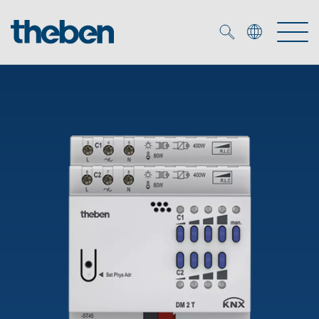
Merkzettel (
0
)
Produits
OEM
KNX
Solutions
Smart Home
Solutions OEM
DALI
Service
Experts OEM
Contrôle du temps et de la lumière
Détecteurs de présence et de mouvement
Références
Entreprise
Commande d'éclairage DALI-2
Médiathèque
Spots LED