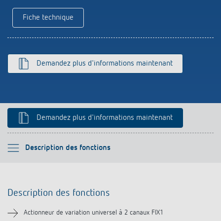
Références
Fiche technique
Application de Theben
Télérupteur impulsionnel OKTO de Theben
Demandez plus d'informations maintenant
Demandez plus d'informations maintenant
Veuillez sélectionner
Description des fonctions
Description des fonctions
Description des fonctions
Informations techniques
Actionneur de variation universel à 2 canaux FIX1