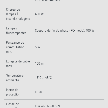
et LED dimmables
Charge de
lampes à
400 W
incand./halogène
Lampes
Coupure de fin de phase (RC-mode): 400 W
fluocompactes
Puissance de
commutation
5 W
min.
Longeur de câble
100 m
max.
Température
-5°C ... 45°C
ambiante
Indice de
IP 20
protection
Classe de
II selon EN 60 669