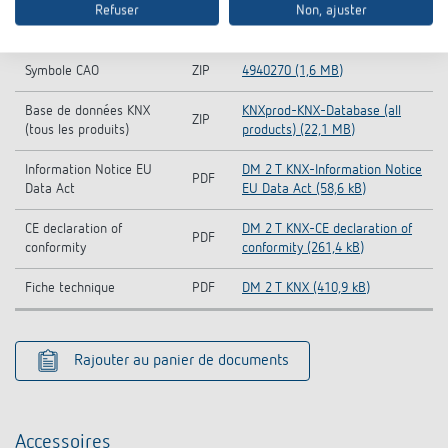
Refuser
Non, ajuster
Base de données KNX
ZIP
DM 4 T KNX (579,8 kB)
Symbole CAO
ZIP
4940270 (1,6 MB)
Base de données KNX
KNXprod-KNX-Database (all
ZIP
(tous les produits)
products) (22,1 MB)
Information Notice EU
DM 2 T KNX-Information Notice
PDF
Data Act
EU Data Act (58,6 kB)
CE declaration of
DM 2 T KNX-CE declaration of
PDF
conformity
conformity (261,4 kB)
Fiche technique
PDF
DM 2 T KNX (410,9 kB)
Rajouter au panier de documents
Accessoires