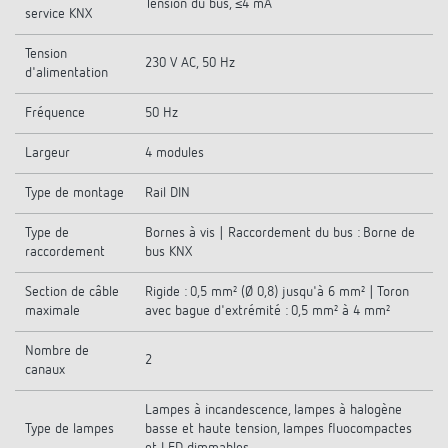
Tension du bus, ≤4 mA
service KNX
Tension
230 V AC, 50 Hz
d'alimentation
Fréquence
50 Hz
Largeur
4 modules
Type de montage
Rail DIN
Type de
Bornes à vis | Raccordement du bus : Borne de
raccordement
bus KNX
Section de câble
Rigide : 0,5 mm² (Ø 0,8) jusqu'à 6 mm² | Toron
maximale
avec bague d'extrémité : 0,5 mm² à 4 mm²
Nombre de
2
canaux
Lampes à incandescence, lampes à halogène
Type de lampes
basse et haute tension, lampes fluocompactes