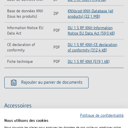
Base de données KNX
KNXprod-KNX-Database (all
ZIP
(tous les produits)
products) (22,1 MB)
Information Notice EU
DU 1 S RF KNX-Information
PDF
Data Act
Notice EU Data Act (59,0 kB)
CE declaration of
DU 1 S RF KNX-CE declaration
PDF
conformity
of conformity (312,4 kB)
Fiche technique
PDF
DU 1 S RF KNX (519,1 kB)
Rajouter au panier de documents
Accessoires
Politique de confidentialité
Nous utilisons des cookies
Nous pouvons les placer pour analyser les données de nos visiteurs, améliorer notre