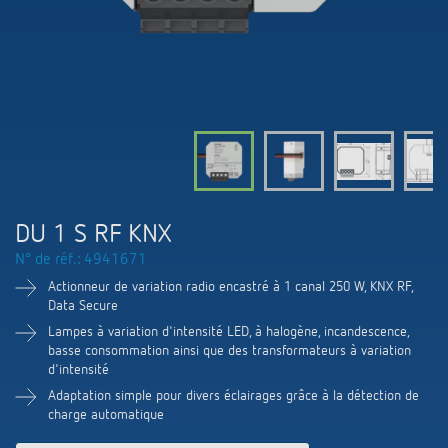
Systèmes KNX
Contact
Catalogues et prospectus
Theben AG
Contrôle du temps et de la lumière
Système pour maison intelligente
Commande de catalogue
Nouveautés
Recherche de produits
Régulation de chauffage
Hotline
LUXORliving
Séminaires
Coopérations
Médiathèque
Accessoires
Demande
Détecteurs de présence et de mouvement
Communiqué de presse
Durabilité
Quantum
Distribution dans le monde
Projecteur à LED
BIM-Portail
DU 1 S RF KNX
Design
Aide au Choix
N° de réf.: 4941671
Commutation et variation fiables des LED
Historique
Actionneur de variation radio encastré à 1 canal 250 W, KNX RF,
Data Secure
Aérez correctement: les capteurs de CO2
Lampes à variation d'intensité LED, à halogène, incandescence,
basse consommation ainsi que des transformateurs à variation
de Theben
d'intensité
Adaptation simple pour divers éclairages grâce à la détection de
Régulation de la température
charge automatique