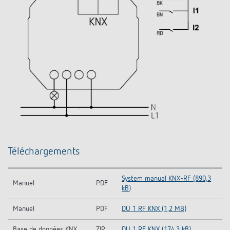
Téléchargements
System manual KNX-RF (890,3
Manuel
PDF
kB)
Manuel
PDF
DU 1 RF KNX (1,2 MB)
Base de données KNX
ZIP
DU 1 RF KNX (174,3 kB)