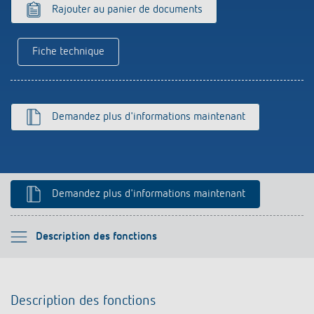
Références
Rajouter au panier de documents
Application de Theben
Fiche technique
Télérupteur impulsionnel OKTO de Theben
Demandez plus d'informations maintenant
Demandez plus d'informations maintenant
Veuillez sélectionner
Description des fonctions
Description des fonctions
Description des fonctions
Informations techniques