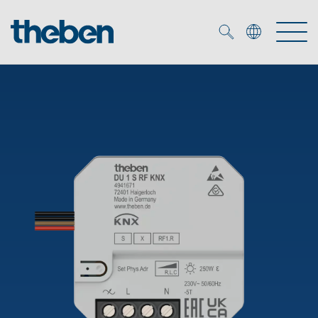
Merkzettel (
0
)
Produits
OEM
KNX
Solutions
Smart Home
Solutions OEM
DALI
Service
Experts OEM
Contrôle du temps et de la lumière
Détecteurs de présence et de mouvement
Références
Entreprise
Commande d'éclairage DALI-2
Médiathèque
Spots LED