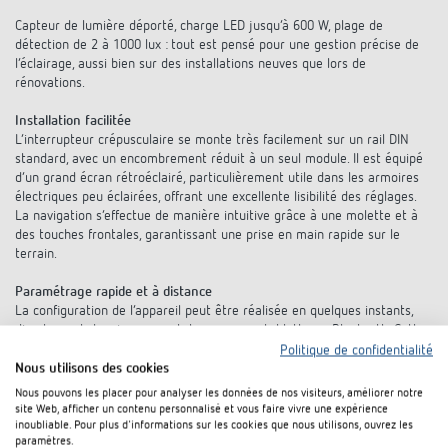
Capteur de lumière déporté, charge LED jusqu’à 600 W, plage de
détection de 2 à 1000 lux : tout est pensé pour une gestion précise de
l’éclairage, aussi bien sur des installations neuves que lors de
rénovations.
Installation facilitée
L’interrupteur crépusculaire se monte très facilement sur un rail DIN
standard, avec un encombrement réduit à un seul module. Il est équipé
d’un grand écran rétroéclairé, particulièrement utile dans les armoires
électriques peu éclairées, offrant une excellente lisibilité des réglages.
La navigation s’effectue de manière intuitive grâce à une molette et à
des touches frontales, garantissant une prise en main rapide sur le
terrain.
Paramétrage rapide et à distance
La configuration de l’appareil peut être réalisée en quelques instants,
directement depuis un smartphone ou une tablette en Bluetooth. Cette
interface sans fil permet un paramétrage sans démontage, ni outil. Le
Politique de confidentialité
seuil de commutation en lux est ajustable avec précision, tandis que le
Nous utilisons des cookies
délai de commutation est réglable afin d’éviter les allumages
Nous pouvons les placer pour analyser les données de nos visiteurs, améliorer notre
intempestifs liés aux variations brusques de lumière, comme les éclairs
site Web, afficher un contenu personnalisé et vous faire vivre une expérience
ou les phares de véhicules.
inoubliable. Pour plus d'informations sur les cookies que nous utilisons, ouvrez les
paramètres.