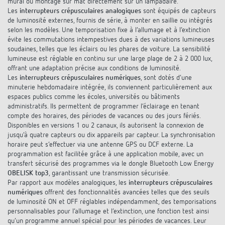
mural ou montage sur mât directement sur un lampadaire.
Références
Les
interrupteurs crépusculaires analogiques
sont équipés de capteurs
de luminosité externes, fournis de série, à monter en saillie ou intégrés
selon les modèles. Une temporisation fixe à l’allumage et à l’extinction
Application de Theben
évite les commutations intempestives dues à des variations lumineuses
soudaines, telles que les éclairs ou les phares de voiture. La sensibilité
Télérupteur impulsionnel OKTO de Theben
lumineuse est réglable en continu sur une large plage de 2 à 2 000 lux,
offrant une adaptation précise aux conditions de luminosité.
Les
interrupteurs crépusculaires numériques
, sont dotés d’une
minuterie hebdomadaire intégrée, ils conviennent particulièrement aux
espaces publics comme les écoles, universités ou bâtiments
administratifs. Ils permettent de programmer l’éclairage en tenant
compte des horaires, des périodes de vacances ou des jours fériés.
Disponibles en versions 1 ou 2 canaux, ils autorisent la connexion de
jusqu’à quatre capteurs ou dix appareils par capteur. La synchronisation
horaire peut s’effectuer via une antenne GPS ou DCF externe. La
programmation est facilitée grâce à une application mobile, avec un
transfert sécurisé des programmes via le dongle Bluetooth Low Energy
OBELISK top3
, garantissant une transmission sécurisée.
Par rapport aux modèles analogiques, les
interrupteurs crépusculaires
numériques
offrent des fonctionnalités avancées telles que des seuils
de luminosité ON et OFF réglables indépendamment, des temporisations
personnalisables pour l’allumage et l’extinction, une fonction test ainsi
qu’un programme annuel spécial pour les périodes de vacances. Leur