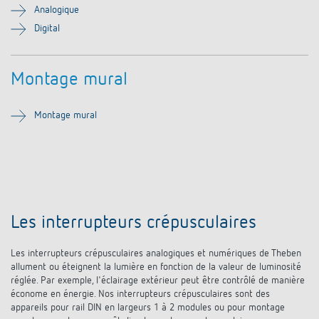
Systèmes KNX
Analogique
Contact
Catalogues et prospectus
Theben AG
Contrôle du temps et de la lumière
Digital
Système pour maison intelligente
Commande de catalogue
Nouveautés
Recherche de produits
Régulation de chauffage
Hotline
Montage mural
LUXORliving
Séminaires
Coopérations
Médiathèque
Accessoires
Demande
Détecteurs de présence et de mouvement
Montage mural
Communiqué de presse
Durabilité
Quantum
Distribution dans le monde
Projecteur à LED
BIM-Portail
Design
Aide au Choix
Commutation et variation fiables des LED
Historique
Les interrupteurs crépusculaires
Aérez correctement: les capteurs de CO2
Les interrupteurs crépusculaires analogiques et numériques de Theben
de Theben
allument ou éteignent la lumière en fonction de la valeur de luminosité
réglée. Par exemple, l'éclairage extérieur peut être contrôlé de manière
Régulation de la température
économe en énergie. Nos interrupteurs crépusculaires sont des
appareils pour rail DIN en largeurs 1 à 2 modules ou pour montage