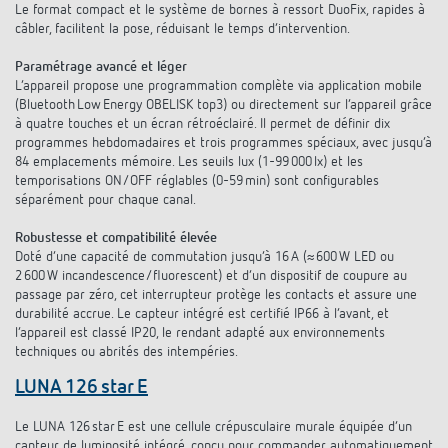
Le format compact et le système de bornes à ressort DuoFix, rapides à
câbler, facilitent la pose, réduisant le temps d’intervention.
Paramétrage avancé et léger
L’appareil propose une programmation complète via application mobile
(Bluetooth Low Energy OBELISK top3) ou directement sur l’appareil grâce
à quatre touches et un écran rétroéclairé. Il permet de définir dix
programmes hebdomadaires et trois programmes spéciaux, avec jusqu’à
84 emplacements mémoire. Les seuils lux (1-99 000 lx) et les
temporisations ON/OFF réglables (0-59 min) sont configurables
séparément pour chaque canal.
Robustesse et compatibilité élevée
Doté d’une capacité de commutation jusqu’à 16 A (≈ 600 W LED ou
2 600 W incandescence/fluorescent) et d’un dispositif de coupure au
passage par zéro, cet interrupteur protège les contacts et assure une
durabilité accrue. Le capteur intégré est certifié IP66 à l’avant, et
l’appareil est classé IP20, le rendant adapté aux environnements
techniques ou abrités des intempéries.
LUNA 126 star E
Le LUNA 126 star E est une cellule crépusculaire murale équipée d’un
capteur de luminosité intégré, conçu pour commander automatiquement