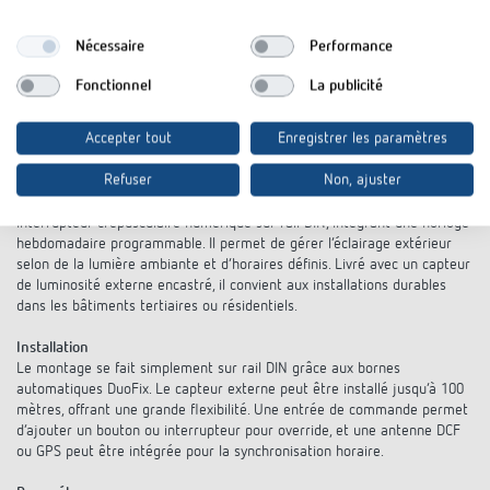
Fiabilité sur le terrain
Conçu pour durer, le capteur crépusculaire extérieur bénéficie d’un
Nécessaire
Performance
boîtier robuste certifié IP55, parfaitement adapté aux environnements
exposés ou contraignants. Il garantit un fonctionnement fiable avec tous
Fonctionnel
La publicité
types de lampes, y compris les LED, même en présence de charges
capacitives importantes. Les bornes sans vis assurent un câblage rapide
Accepter tout
Enregistrer les paramètres
et sécurisé, réduisant le temps d’intervention sur site.
LUNA 121 top3 RC EL
Refuser
Non, ajuster
Interrupteur crépusculaire numérique sur rail DIN, intégrant une horloge
hebdomadaire programmable. Il permet de gérer l’éclairage extérieur
selon de la lumière ambiante et d’horaires définis. Livré avec un capteur
de luminosité externe encastré, il convient aux installations durables
dans les bâtiments tertiaires ou résidentiels.
Installation
Le montage se fait simplement sur rail DIN grâce aux bornes
automatiques DuoFix. Le capteur externe peut être installé jusqu’à 100
mètres, offrant une grande flexibilité. Une entrée de commande permet
d’ajouter un bouton ou interrupteur pour override, et une antenne DCF
ou GPS peut être intégrée pour la synchronisation horaire.