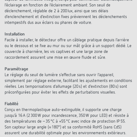
l’éclairage en fonction de l’éclairement ambiant. Son seuil de
déclenchement, réglable de 2 à 200 lux, ainsi que ses délais
d’enclenchement et d’extinction fixes préviennent les déclenchements
intempestifs dus aux éclairs ou phares de voiture.
Installation
Facile à installer, le détecteur offre un câblage pratique depuis l’arrière
ou le dessous et se fixe au mur ou sur mât grâce à un support dédié. Le
couvercle à charnière, les vis captives et une large zone de
raccordement assurent une mise en œuvre fluide et sûre.
Paramétrage
Le réglage du seuil de lumière s’effectue sans ouvrir l’appareil,
simplement par réglage externe, facilitant les ajustements en conditions
réelles. Les temporisations d’allumage (20 s) et d’extinction (80 s) sont
préconfigurées pour éviter les effets de perturbations visuelles.
Fiabilité
Conçu en thermoplastique auto-extinguible, il supporte une charge
jusqu’à 16 A (2 300 W pour incandescence, 350 W pour LED) et résiste à
des températures de –35 °C à +55 °C avec indice de protection IP 55.
Son capteur large angle (≈ 180°) et sa conformité RoHS (sans CdS)
assurent une durabilité optimale pour les environnements extérieurs.