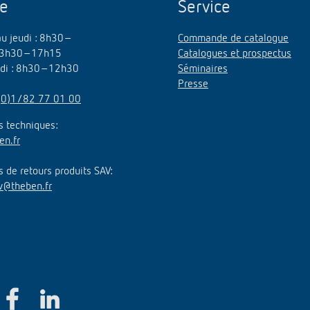
ne
Service
au jeudi : 8h30–
Commande de catalogue
3h30–17h15
Catalogues et prospectus
edi : 8h30–12h30
Séminaires
Presse
(0)1/82 77 01 00
 techniques:
en.fr
de retours produits SAV:
v@theben.fr