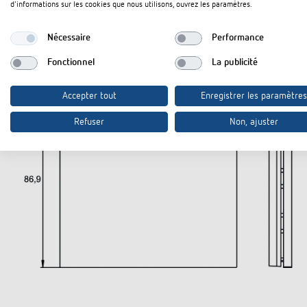
d'informations sur les cookies que nous utilisons, ouvrez les paramètres.
Plans d'encombrement
Nécessaire
Performance
Fonctionnel
La publicité
Accepter tout
Enregistrer les paramètres
Refuser
Non, ajuster