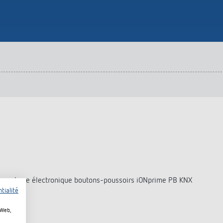
urg
hof Aspach : commande
rage sur mesure à haute
ité énergétique
ir plus
) pour base électronique boutons-poussoirs iONprime PB KNX
tialité
 Web,