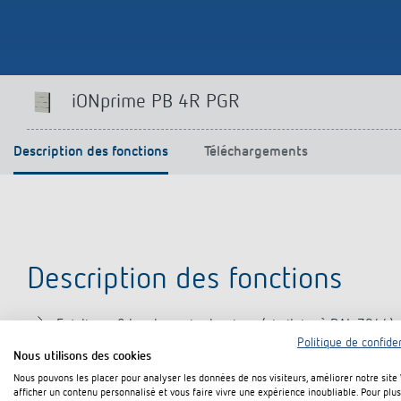
Offenb
Sonnen
d'éclai
efficac
En savo
iONprime PB 4R PGR
Description des fonctions
Téléchargements
Description des fonctions
Enjoliveur 8 touches gris classique (similaire à RAL 7044
Politique de confiden
Nous utilisons des cookies
Nous pouvons les placer pour analyser les données de nos visiteurs, améliorer notre site
afficher un contenu personnalisé et vous faire vivre une expérience inoubliable. Pour plus