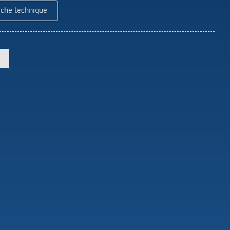
Theben
iche technique
Télécommandes pour détecteurs /
projecteurs
Matériel de montage détecteurs /
projecteurs
En savoir plus
en
Télérupteur impulsionnel
OKTO de Theben