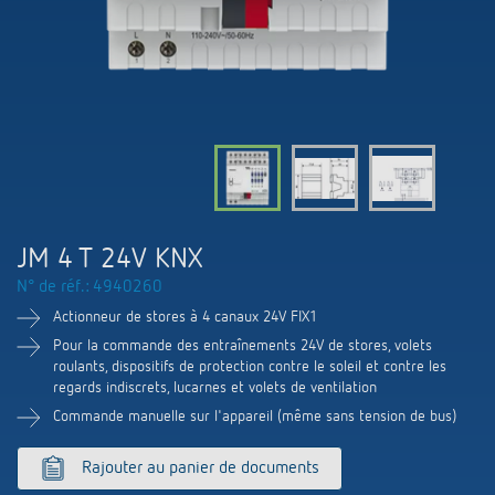
Systèmes KNX
Contact
Catalogues et prospectus
Theben AG
Contrôle du temps et de la lumière
Système pour maison intelligente
Commande de catalogue
Nouveautés
Recherche de produits
Régulation de chauffage
Hotline
LUXORliving
Séminaires
Coopérations
Médiathèque
Accessoires
Demande
Détecteurs de présence et de mouvement
Communiqué de presse
Durabilité
Quantum
Distribution dans le monde
Projecteur à LED
BIM-Portail
JM 4 T 24V KNX
Design
Aide au Choix
N° de réf.: 4940260
Commutation et variation fiables des LED
Historique
Actionneur de stores à 4 canaux 24V FIX1
Aérez correctement: les capteurs de CO2
Pour la commande des entraînements 24V de stores, volets
roulants, dispositifs de protection contre le soleil et contre les
regards indiscrets, lucarnes et volets de ventilation
de Theben
Commande manuelle sur l'appareil (même sans tension de bus)
Régulation de la température
Rajouter au panier de documents