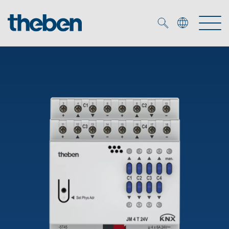
Merkzettel (
0
)
Produits
OEM
KNX
Solutions
Smart Home
Solutions OEM
DALI
Service
Experts OEM
Contrôle du temps et de la lumière
Détecteurs de présence et de mouvement
Références
Entreprise
Commande d'éclairage DALI-2
Médiathèque
Spots LED