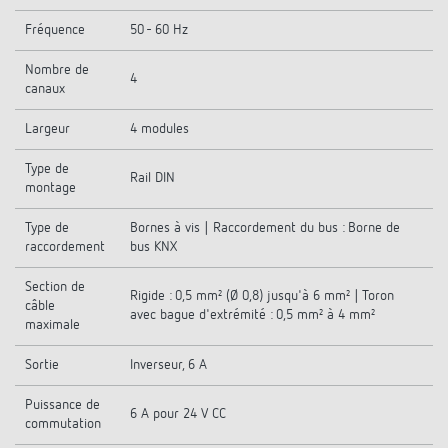
Fréquence
50 - 60 Hz
Nombre de
4
canaux
Largeur
4 modules
Type de
Rail DIN
montage
Type de
Bornes à vis | Raccordement du bus : Borne de
raccordement
bus KNX
Section de
Rigide : 0,5 mm² (Ø 0,8) jusqu'à 6 mm² | Toron
câble
avec bague d'extrémité : 0,5 mm² à 4 mm²
maximale
Sortie
Inverseur, 6 A
Puissance de
6 A pour 24 V CC
commutation