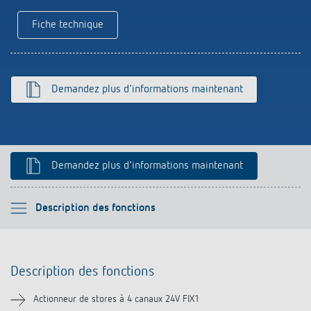
Références
Fiche technique
Application de Theben
Télérupteur impulsionnel OKTO de Theben
Demandez plus d'informations maintenant
Demandez plus d'informations maintenant
Veuillez sélectionner
Description des fonctions
Description des fonctions
Description des fonctions
Informations techniques
Actionneur de stores à 4 canaux 24V FIX1