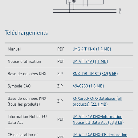
Téléchargements
Manuel
PDF
JMG 4 T KNX (1,4 MB)
Notice d'utilisation
PDF
JM 4 T 24V (1,1 MB)
Base de données KNX
ZIP
KNX_DB_JM8T (549,6 kB)
Symbole CAO
ZIP
4940260 (1,6 MB)
Base de données KNX
KNXprod-KNX-Database (all
ZIP
(tous les produits)
products) (22,1 MB)
Information Notice EU
JM 4 T 24V KNX-Information
PDF
Data Act
Notice EU Data Act (58,8 kB)
CE declaration of
JM 4 T 24V KNX-CE declaration
PDF