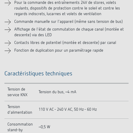
Téléchargements
Pour la commande des entraînements 24V de stores, volets
roulants, dispositifs de protection contre le soleil et contre les
regards indiscrets, lucarnes et volets de ventilation
Produits similaires
Commande manuelle sur l'appareil (même sans tension de bus)
Affichage de l'état de commutation de chaque canal (montée et
descente) via des LED
Contacts libres de potentiel (montée et descente) par canal
Fonction de duplication pour un paramétrage rapide
Caractéristiques techniques
Tension de
Tension du bus, ~4 mA
service KNX
Tension
110 V AC - 240 V AC, 50 Hz - 60 Hz
d'alimentation
Consommation
~0,5 W
stand-by