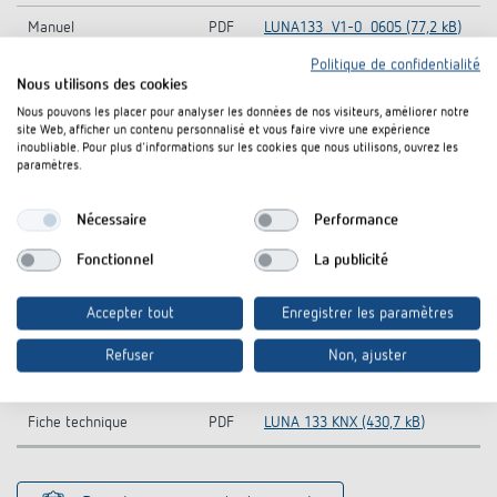
Manuel
PDF
LUNA133_V1-0_0605 (77,2 kB)
Politique de confidentialité
LUNA-133-KNX_1319200 (198,1
Notice d'utilisation
PDF
Nous utilisons des cookies
kB)
Nous pouvons les placer pour analyser les données de nos visiteurs, améliorer notre
site Web, afficher un contenu personnalisé et vous faire vivre une expérience
Base de données KNX
ZIP
LU133V12_vd2_0608 (173,3 kB)
inoubliable. Pour plus d'informations sur les cookies que nous utilisons, ouvrez les
paramètres.
Symbole CAO
ZIP
CAD_LUNA_133_KNX (976,7 kB)
Nécessaire
Performance
Base de données KNX
KNXprod-KNX-Database (all
ZIP
(tous les produits)
products) (22,1 MB)
Fonctionnel
La publicité
Information Notice EU
LUNA 133 KNX-Information
PDF
Data Act
Notice EU Data Act (58,7 kB)
Accepter tout
Enregistrer les paramètres
Refuser
Non, ajuster
CE declaration of
LUNA 133 KNX-CE declaration
PDF
conformity
of conformity (579,3 kB)
Fiche technique
PDF
LUNA 133 KNX (430,7 kB)