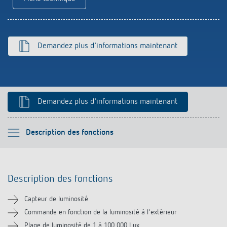
Références
Application de Theben
Demandez plus d'informations maintenant
Télérupteur impulsionnel OKTO de Theben
Demandez plus d'informations maintenant
Veuillez sélectionner
Description des fonctions
Description des fonctions
Description des fonctions
Informations techniques
Capteur de luminosité
Téléchargements
Commande en fonction de la luminosité à l'extérieur
Plage de luminosité de 1 à 100 000 Lux