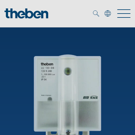
Merkzettel (
0
)
Produits
OEM
KNX
Solutions
Smart Home
Solutions OEM
DALI
Service
Experts OEM
Contrôle du temps et de la lumière
Détecteurs de présence et de mouvement
Références
Entreprise
Commande d'éclairage DALI-2
Médiathèque
Spots LED