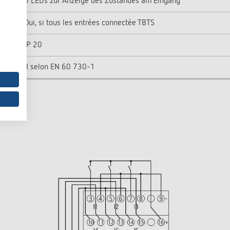
6 LEDs zur Anzeige des Zustandes am Eingang
Oui, si tous les entrées connectée TBTS
IP 20
II selon EN 60 730-1