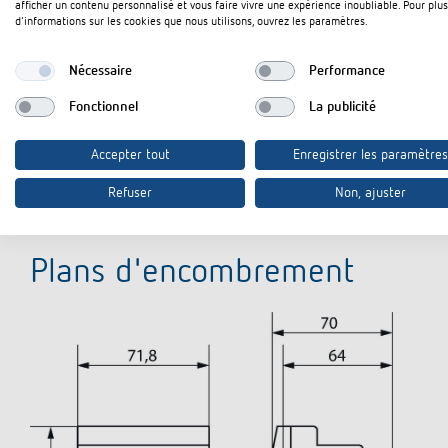
Affichage
afficher un contenu personnalisé et vous faire vivre une expérience inoubliable. Pour plus
d'informations sur les cookies que nous utilisons, ouvrez les paramètres.
Adapté à la TBTS
Nécessaire
Performance
Indice de protection
Fonctionnel
La publicité
Classe de protection
Accepter tout
Enregistrer les paramètres
Refuser
Non, ajuster
Plans d'encombrement