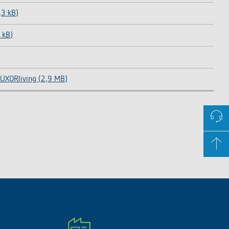
,3 kB)
 kB)
LUXORliving (2,9 MB)