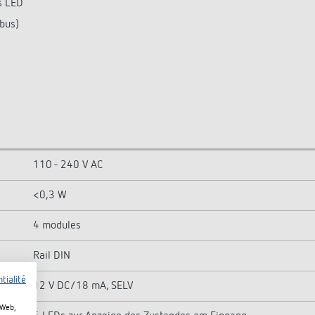
s LED
bus)
110 - 240 V AC
<0,3 W
4 modules
Rail DIN
tialité
12 V DC/18 mA, SELV
 Web,