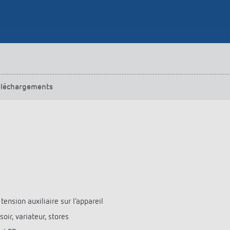
urg
hof Aspach : commande
rage sur mesure à haute
ité énergétique
ir plus
éléchargements
nsion auxiliaire sur l‘appareil
ir, variateur, stores