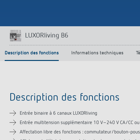
Offenb
Sonnen
d'éclai
efficac
En savo
LUXORliving B6
Description des fonctions
Informations techniques
T
Description des fonctions
Entrée binaire à 6 canaux LUXORliving
Entrée multitension supplémentaire 10 V–240 V CA/CC ou te
Affectation libre des fonctions : commutateur/bouton-pousso