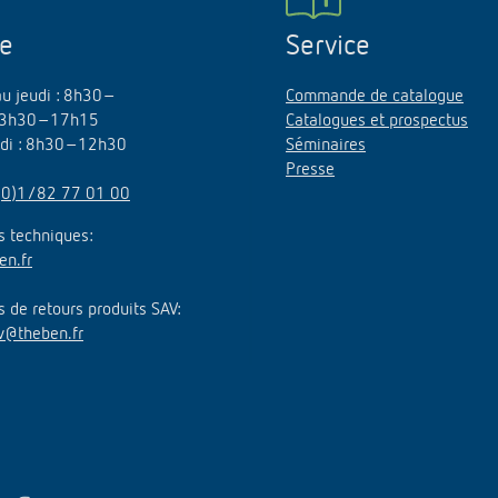
ne
Service
au jeudi : 8h30–
Commande de catalogue
3h30–17h15
Catalogues et prospectus
edi : 8h30–12h30
Séminaires
Presse
(0)1/82 77 01 00
 techniques:
en.fr
de retours produits SAV:
v@theben.fr