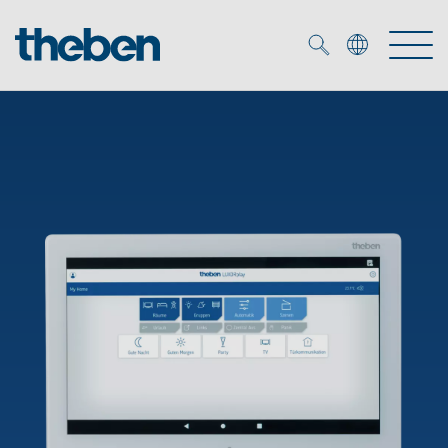
Merkzettel (
0
)
Produits
OEM
KNX
Solutions
Smart Home
Solutions OEM
DALI
Service
Experts OEM
Contrôle du temps et de la lumière
Détecteurs de présence et de mouvement
Références
Entreprise
Commande d'éclairage DALI-2
Médiathèque
Spots LED