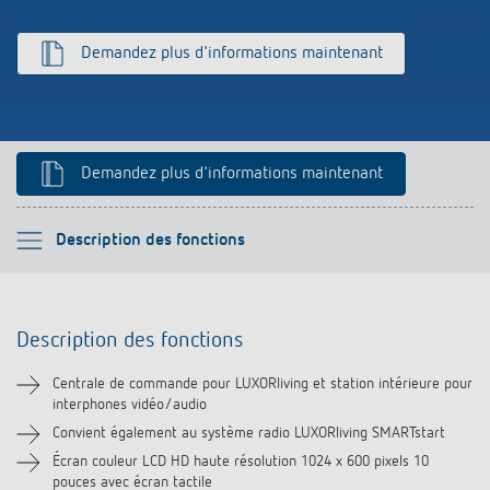
Références
Demandez plus d'informations maintenant
Application de Theben
Télérupteur impulsionnel OKTO de Theben
Demandez plus d'informations maintenant
Veuillez sélectionner
Description des fonctions
Description des fonctions
Description des fonctions
Informations techniques
Centrale de commande pour LUXORliving et station intérieure pour
interphones vidéo/audio
Téléchargements
Convient également au système radio LUXORliving SMARTstart
Écran couleur LCD HD haute résolution 1024 x 600 pixels 10
pouces avec écran tactile