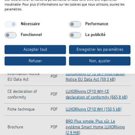
inoubliable. Pour plus d'informations sur les cookies que nous utilisons, ouvrez les
Manuel
PDF
LUXORliving (11,4 MB)
paramètres.
Base de données
LUXORliving_KNX_DB-Base de
Nécessaire
Performance
KNX (tous les
ZIP
données KNX (tous les produits)
produits)
(3,5 MB)
Fonctionnel
La publicité
LUXORliving CP10-Operating
Notice d'utilisation
PDF
Accepter tout
Enregistrer les paramètres
instructions (2,3 MB)
Refuser
Non, ajuster
Manuel
PDF
LUXORliving CP10-Manuel (2,3 MB)
Information Notice
LUXORliving CP10 WH-Information
PDF
EU Data Act
Notice EU Data Act (59,3 kB)
CE declaration of
LUXORliving CP10 WH-CE
PDF
conformity
declaration of conformity (665,8 kB)
Fiche technique
PDF
LUXORliving CP10 WH (150,5 kB)
BRO Plus simple. Plus sûr. Le
Brochure
PDF
système Smart Home LUXORliving
(2,9 MB)