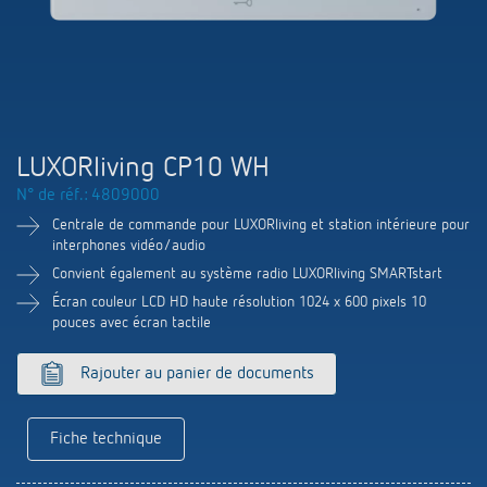
Systèmes KNX
Contact
Catalogues et prospectus
Theben AG
Contrôle du temps et de la lumière
Système pour maison intelligente
Commande de catalogue
Nouveautés
Recherche de produits
Régulation de chauffage
Hotline
LUXORliving
Séminaires
Coopérations
Médiathèque
Accessoires
Demande
LUXORliving CP10 WH
Détecteurs de présence et de mouvement
Communiqué de presse
N° de réf.: 4809000
Durabilité
Quantum
Distribution dans le monde
Centrale de commande pour LUXORliving et station intérieure pour
Projecteur à LED
BIM-Portail
interphones vidéo/audio
Design
Aide au Choix
Convient également au système radio LUXORliving SMARTstart
Commutation et variation fiables des LED
Écran couleur LCD HD haute résolution 1024 x 600 pixels 10
Historique
pouces avec écran tactile
Aérez correctement: les capteurs de CO2
Rajouter au panier de documents
de Theben
Fiche technique
Régulation de la température