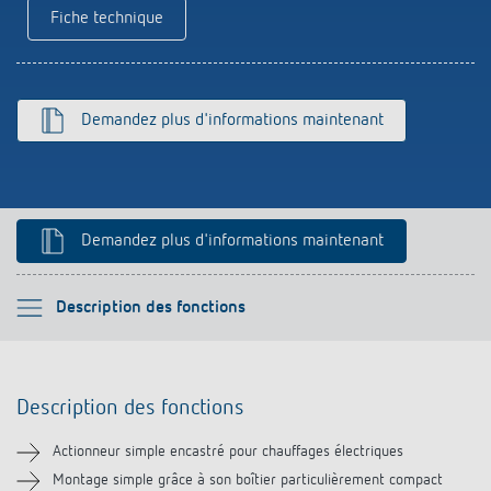
Références
Fiche technique
Application de Theben
Demandez plus d'informations maintenant
Télérupteur impulsionnel OKTO de Theben
Demandez plus d'informations maintenant
Veuillez sélectionner
Description des fonctions
Description des fonctions
Description des fonctions
Informations techniques
Actionneur simple encastré pour chauffages électriques
Téléchargements
Montage simple grâce à son boîtier particulièrement compact