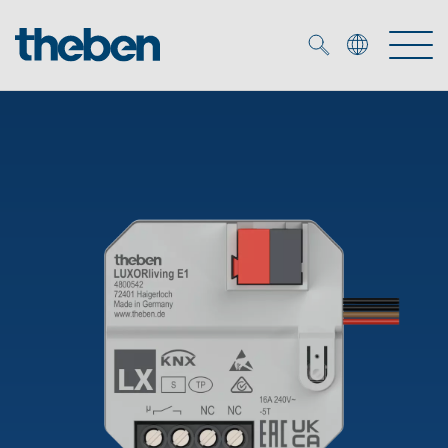
Merkzettel (
0
)
Produits
OEM
KNX
Solutions
Smart Home
Solutions OEM
DALI
Service
Experts OEM
Contrôle du temps et de la lumière
Détecteurs de présence et de mouvement
Références
Entreprise
Commande d'éclairage DALI-2
Médiathèque
Spots LED