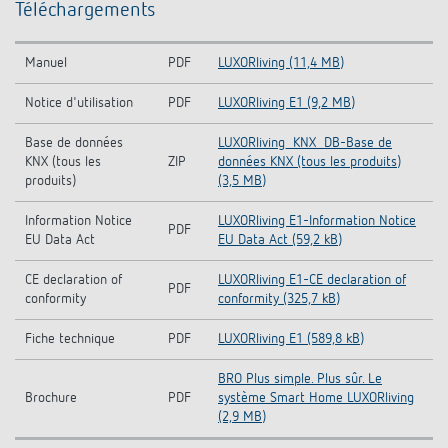
Téléchargements
Manuel
PDF
LUXORliving (11,4 MB)
Notice d'utilisation
PDF
LUXORliving E1 (9,2 MB)
Base de données
LUXORliving_KNX_DB-Base de
KNX (tous les
ZIP
données KNX (tous les produits)
produits)
(3,5 MB)
Information Notice
LUXORliving E1-Information Notice
PDF
EU Data Act
EU Data Act (59,2 kB)
CE declaration of
LUXORliving E1-CE declaration of
PDF
conformity
conformity (325,7 kB)
Fiche technique
PDF
LUXORliving E1 (589,8 kB)
BRO Plus simple. Plus sûr. Le
Brochure
PDF
système Smart Home LUXORliving
(2,9 MB)