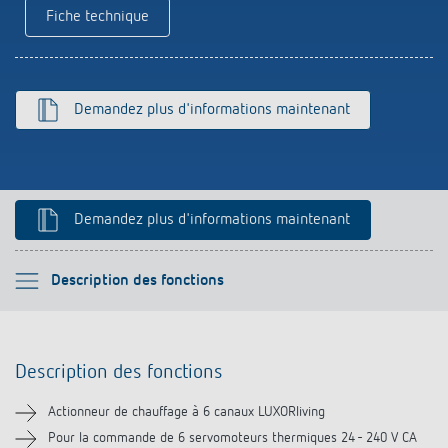
Références
Fiche technique
Application de Theben
Demandez plus d'informations maintenant
Télérupteur impulsionnel OKTO de Theben
Demandez plus d'informations maintenant
Veuillez sélectionner
Description des fonctions
Description des fonctions
Description des fonctions
Informations techniques
Actionneur de chauffage à 6 canaux LUXORliving
Téléchargements
Pour la commande de 6 servomoteurs thermiques 24 - 240 V CA