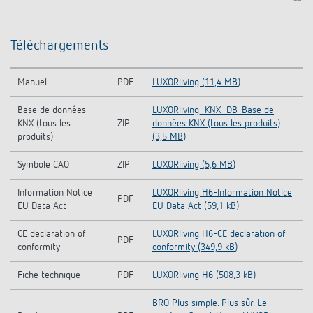
Téléchargements
Manuel
PDF
LUXORliving (11,4 MB)
Base de données
LUXORliving_KNX_DB-Base de
KNX (tous les
ZIP
données KNX (tous les produits)
produits)
(3,5 MB)
Symbole CAO
ZIP
LUXORliving (5,6 MB)
Information Notice
LUXORliving H6-Information Notice
PDF
EU Data Act
EU Data Act (59,1 kB)
CE declaration of
LUXORliving H6-CE declaration of
PDF
conformity
conformity (349,9 kB)
Fiche technique
PDF
LUXORliving H6 (508,3 kB)
BRO Plus simple. Plus sûr. Le