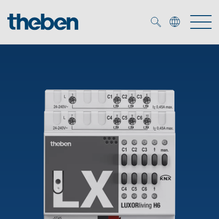
Merkzettel (
0
)
Produits
OEM
KNX
Solutions
Smart Home
Solutions OEM
DALI
Service
Experts OEM
Contrôle du temps et de la lumière
Détecteurs de présence et de mouvement
Références
Entreprise
Commande d'éclairage DALI-2
Médiathèque
Spots LED