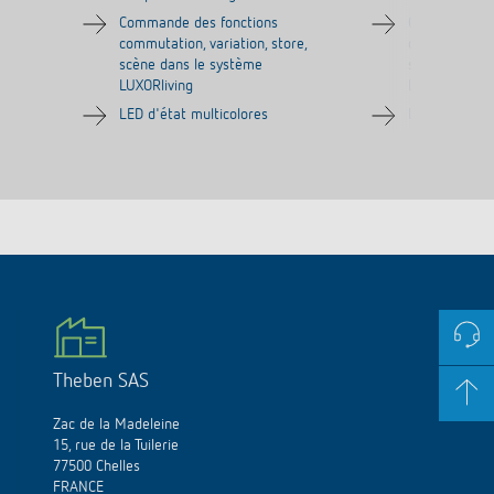
Commande des fonctions
Commande de
commutation, variation, store,
commutation, 
scène dans le système
scène dans l
LUXORliving
LUXORliving
LED d'état multicolores
LED d'état mu
Theben SAS
Zac de la Madeleine
15, rue de la Tuilerie
77500 Chelles
FRANCE