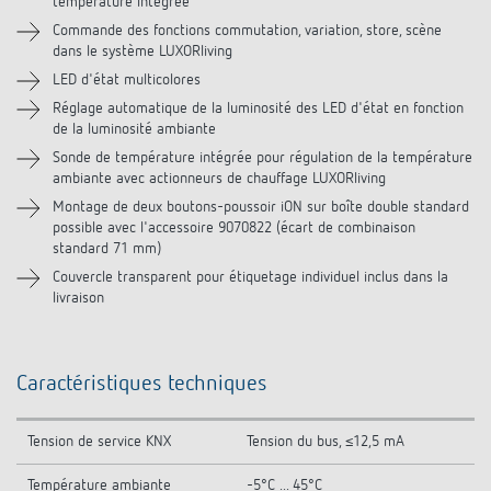
température intégrée
Téléchargements
Commande des fonctions commutation, variation, store, scène
dans le système LUXORliving
Vidéos
LED d'état multicolores
Réglage automatique de la luminosité des LED d'état en fonction
Accessoires
de la luminosité ambiante
Sonde de température intégrée pour régulation de la température
Produits similaires
ambiante avec actionneurs de chauffage LUXORliving
Montage de deux boutons-poussoir iON sur boîte double standard
possible avec l'accessoire 9070822 (écart de combinaison
standard 71 mm)
Couvercle transparent pour étiquetage individuel inclus dans la
livraison
Caractéristiques techniques
Tension de service KNX
Tension du bus, ≤12,5 mA
Température ambiante
-5°C ... 45°C