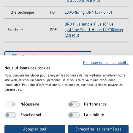
instructions (4,8 MB)
Fiche technique
PDF
LUXORliving iON4 (347,8 kB)
BRO Plus simple. Plus sûr. Le
Brochure
PDF
système Smart Home LUXORliving
(2,9 MB)
Rajouter au panier de documents
Politique de confidentialité
Nous utilisons des cookies
Nous pouvons les placer pour analyser les données de nos visiteurs, améliorer notre
site Web, afficher un contenu personnalisé et vous faire vivre une expérience
inoubliable. Pour plus d'informations sur les cookies que nous utilisons, ouvrez les
paramètres.
Nécessaire
Performance
Fonctionnel
La publicité
I agree that external content may be displayed to me.
Personal data can thus be transferred to third party
platforms. For more information, please see our privacy policy.
Accepter tout
Enregistrer les paramètres