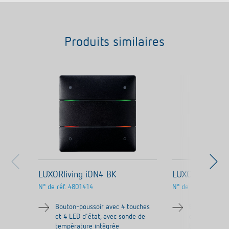
Produits similaires
LUXORliving iON4 BK
LUXORliving i
N° de réf.
4801414
N° de réf.
4802414
Bouton-poussoir avec 4 touches
Bouton-pouss
et 4 LED d'état, avec sonde de
et 4 LED d'ét
température intégrée
température 