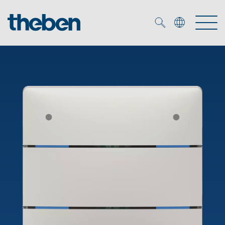
Merkzettel (
0
)
Produits
OEM
KNX
Solutions
Smart Home
Solutions OEM
DALI
Service
Experts OEM
Contrôle du temps et de la lumière
Détecteurs de présence et de mouvement
Références
Entreprise
Commande d'éclairage DALI-2
Médiathèque
Spots LED