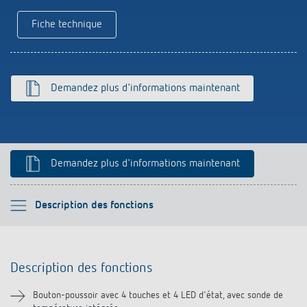
Références
Fiche technique
Application de Theben
Télérupteur impulsionnel OKTO de Theben
Demandez plus d'informations maintenant
Demandez plus d'informations maintenant
Veuillez sélectionner
Description des fonctions
Description des fonctions
Description des fonctions
Informations techniques
Bouton-poussoir avec 4 touches et 4 LED d'état, avec sonde de