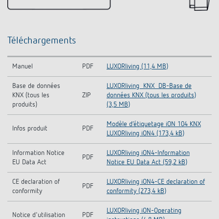
Téléchargements
Manuel
PDF
LUXORliving (11,4 MB)
Base de données
LUXORliving_KNX_DB-Base de
KNX (tous les
ZIP
données KNX (tous les produits)
produits)
(3,5 MB)
Modèle d‘étiquetage iON 104 KNX
Infos produit
PDF
LUXORliving iON4 (173,4 kB)
Information Notice
LUXORliving iON4-Information
PDF
EU Data Act
Notice EU Data Act (59,2 kB)
CE declaration of
LUXORliving iON4-CE declaration of
PDF
conformity
conformity (273,4 kB)
LUXORliving iON-Operating
Notice d'utilisation
PDF