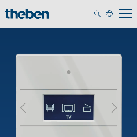
Merkzettel (
0
)
Produits
OEM
KNX
Solutions
Smart Home
Solutions OEM
DALI
Service
Experts OEM
Contrôle du temps et de la lumière
Détecteurs de présence et de mouvement
Références
Entreprise
Commande d'éclairage DALI-2
Médiathèque
Spots LED