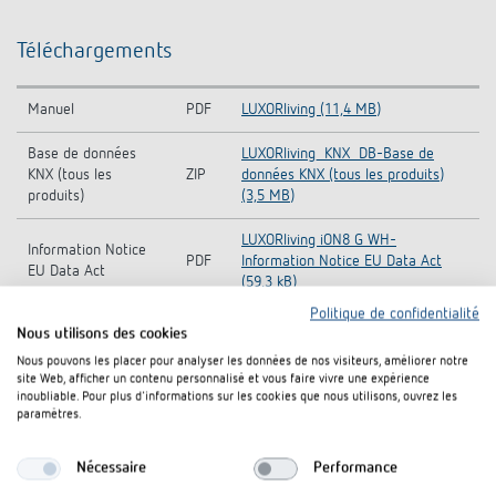
Téléchargements
Manuel
PDF
LUXORliving (11,4 MB)
Base de données
LUXORliving_KNX_DB-Base de
KNX (tous les
ZIP
données KNX (tous les produits)
produits)
(3,5 MB)
LUXORliving iON8 G WH-
Information Notice
PDF
Information Notice EU Data Act
EU Data Act
(59,3 kB)
Politique de confidentialité
CE declaration of
LUXORliving iON8 G WH-CE
Nous utilisons des cookies
PDF
conformity
declaration of conformity (631,9 kB)
Nous pouvons les placer pour analyser les données de nos visiteurs, améliorer notre
site Web, afficher un contenu personnalisé et vous faire vivre une expérience
LUXORliving iON-Operating
inoubliable. Pour plus d'informations sur les cookies que nous utilisons, ouvrez les
Notice d'utilisation
PDF
instructions (4,8 MB)
paramètres.
Fiche technique
PDF
LUXORliving iON8 G WH (396,8 kB)
Nécessaire
Performance