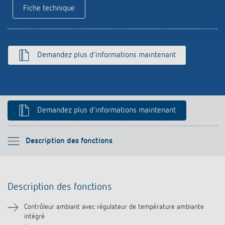
Références
Fiche technique
Application de Theben
Demandez plus d'informations maintenant
Télérupteur impulsionnel OKTO de Theben
Demandez plus d'informations maintenant
Veuillez sélectionner
Description des fonctions
Description des fonctions
Description des fonctions
Informations techniques
Contrôleur ambiant avec régulateur de température ambiante
intégré
Téléchargements