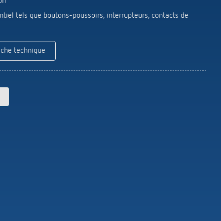
on
Theben
Télécommandes pour détecteurs /
ntiel tels que boutons-poussoirs, interrupteurs, contacts de
projecteurs
Matériel de montage détecteurs /
projecteurs
iche technique
En savoir plus
en
Télérupteur impulsionnel
OKTO de Theben