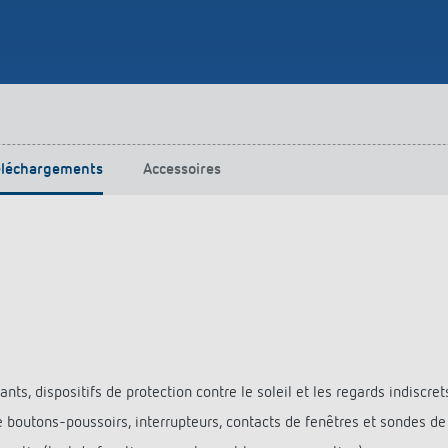
urg
hof Aspach : commande
rage sur mesure à haute
ité énergétique
ir plus
éléchargements
Accessoires
s, dispositifs de protection contre le soleil et les regards indiscret
ue boutons-poussoirs, interrupteurs, contacts de fenêtres et sondes de