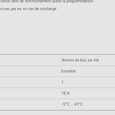
a sortie (test de fonctionnement avant la programmation)
ccrue, par ex. en cas de surcharge
Tension du bus, ≤4 mA
Encastré
1
10 A
-5°C ... 45°C