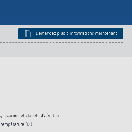
Demandez plus d'informations maintenant
s, lucarnes et clapets d'aération
 température (I2)