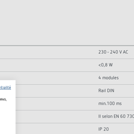
230 - 240 V AC
<0,8 W
4 modules
tialité
Rail DIN
 Web,
min.100 ms
II selon EN 60 73
IP 20