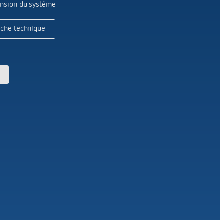
Theben
tension du système
Télécommandes pour détecteurs /
projecteurs
iche technique
Matériel de montage détecteurs /
projecteurs
En savoir plus
en
Télérupteur impulsionnel
OKTO de Theben