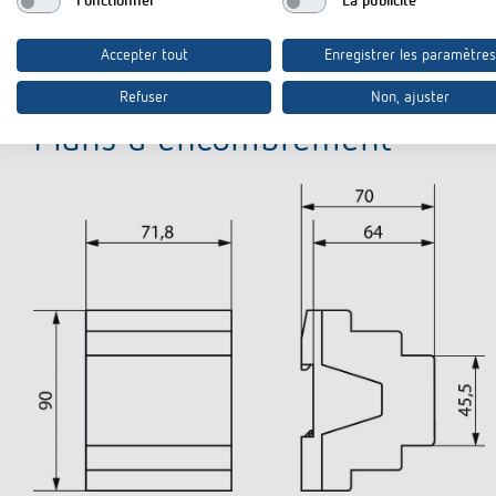
Fonctionnel
La publicité
Accepter tout
Enregistrer les paramètres
Refuser
Non, ajuster
Plans d'encombrement