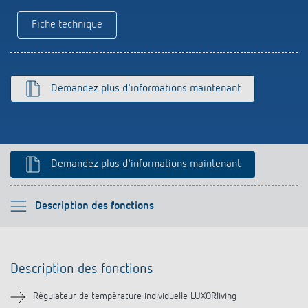
Références
Fiche technique
Application de Theben
Télérupteur impulsionnel OKTO de Theben
Demandez plus d'informations maintenant
Demandez plus d'informations maintenant
Veuillez sélectionner
Description des fonctions
Description des fonctions
Description des fonctions
Informations techniques
Régulateur de température individuelle LUXORliving