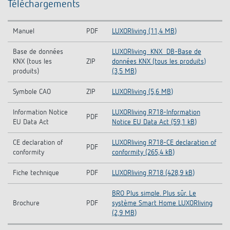
Téléchargements
Manuel
PDF
LUXORliving (11,4 MB)
Base de données
LUXORliving_KNX_DB-Base de
KNX (tous les
ZIP
données KNX (tous les produits)
produits)
(3,5 MB)
Symbole CAO
ZIP
LUXORliving (5,6 MB)
Information Notice
LUXORliving R718-Information
PDF
EU Data Act
Notice EU Data Act (59,1 kB)
CE declaration of
LUXORliving R718-CE declaration of
PDF
conformity
conformity (265,4 kB)
Fiche technique
PDF
LUXORliving R718 (428,9 kB)
BRO Plus simple. Plus sûr. Le
Brochure
PDF
système Smart Home LUXORliving
(2,9 MB)