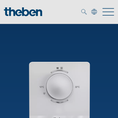
Merkzettel (
0
)
Produits
OEM
KNX
Solutions
Smart Home
Solutions OEM
DALI
Service
Experts OEM
Contrôle du temps et de la lumière
Détecteurs de présence et de mouvement
Références
Entreprise
Commande d'éclairage DALI-2
Médiathèque
Spots LED