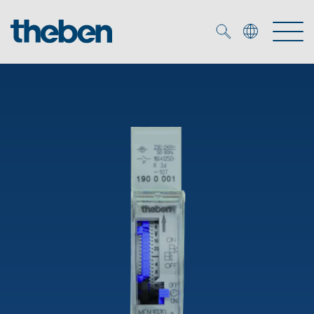
Merkzettel (
0
)
Produits
OEM
KNX
Solutions
Smart Home
Solutions OEM
DALI
Service
Experts OEM
Contrôle du temps et de la lumière
Détecteurs de présence et de mouvement
Références
Entreprise
Commande d'éclairage DALI-2
Médiathèque
Spots LED