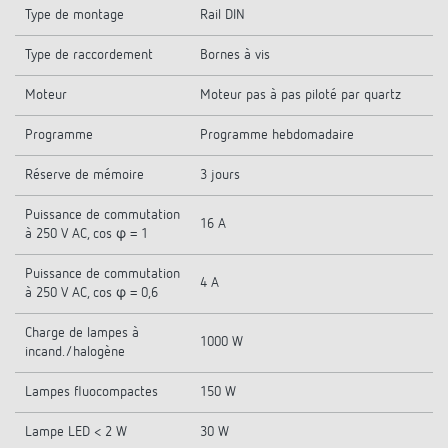
Type de montage
Rail DIN
Type de raccordement
Bornes à vis
Moteur
Moteur pas à pas piloté par quartz
Programme
Programme hebdomadaire
Réserve de mémoire
3 jours
Puissance de commutation
16 A
à 250 V AC, cos φ = 1
Puissance de commutation
4 A
à 250 V AC, cos φ = 0,6
Charge de lampes à
1000 W
incand./halogène
Lampes fluocompactes
150 W
Lampe LED < 2 W
30 W