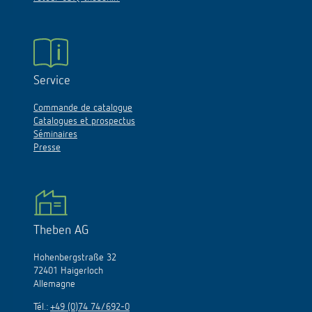
Service
Commande de catalogue
Catalogues et prospectus
Séminaires
Presse
Theben AG
Hohenbergstraße 32
72401 Haigerloch
Allemagne
Tél.:
+49 (0)74 74/692-0