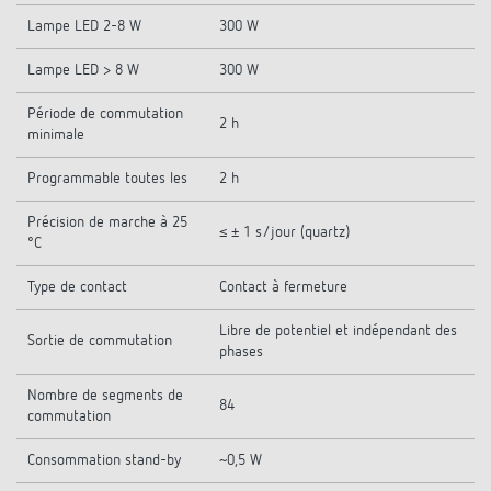
Lampe LED 2-8 W
300 W
Lampe LED > 8 W
300 W
Période de commutation
2 h
minimale
Programmable toutes les
2 h
Précision de marche à 25
≤ ± 1 s/jour (quartz)
°C
Type de contact
Contact à fermeture
Libre de potentiel et indépendant des
Sortie de commutation
phases
Nombre de segments de
84
commutation
Consommation stand-by
~0,5 W