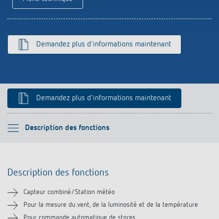
Références
Application de Theben
Demandez plus d'informations maintenant
Télérupteur impulsionnel OKTO de Theben
Demandez plus d'informations maintenant
Veuillez sélectionner
Description des fonctions
Description des fonctions
Description des fonctions
Informations techniques
Capteur combiné/Station météo
Téléchargements
Pour la mesure du vent, de la luminosité et de la température
Pour commande automatique de stores