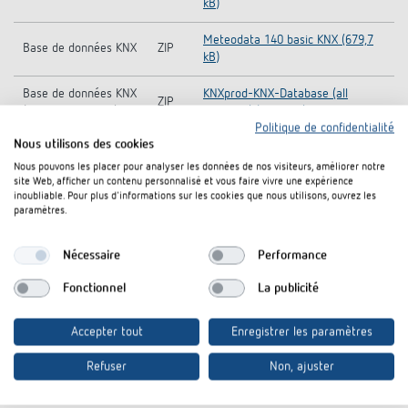
kB)
Meteodata 140 basic KNX (679,7
Base de données KNX
ZIP
kB)
Base de données KNX
KNXprod-KNX-Database (all
ZIP
(tous les produits)
products) (22,1 MB)
Politique de confidentialité
Nous utilisons des cookies
Meteodata 140 basic KNX-
Information Notice EU
PDF
Information Notice EU Data Act
Nous pouvons les placer pour analyser les données de nos visiteurs, améliorer notre
Data Act
(58,6 kB)
site Web, afficher un contenu personnalisé et vous faire vivre une expérience
inoubliable. Pour plus d'informations sur les cookies que nous utilisons, ouvrez les
paramètres.
Meteodata 140 basic KNX-CE
CE declaration of
PDF
declaration of conformity (277,6
conformity
kB)
Nécessaire
Performance
Fonctionnel
La publicité
Meteodata 140 basic KNX (528,5
Fiche technique
PDF
kB)
Accepter tout
Enregistrer les paramètres
Refuser
Non, ajuster
Rajouter au panier de documents