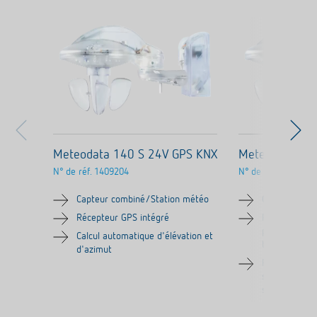
Meteodata 140 S 24V GPS KNX
Meteodata 14
N° de réf.
1409204
N° de réf.
1409201
Capteur combiné/Station météo
Capteur comb
Récepteur GPS intégré
Pour la mesur
pluie, de la l
Calcul automatique d'élévation et
température
d'azimut
Pour comman
stores avec s
soleil par les