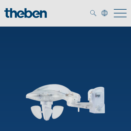
Merkzettel (
0
)
Produits
OEM
KNX
Solutions
Smart Home
Solutions OEM
DALI
Service
Experts OEM
Contrôle du temps et de la lumière
Détecteurs de présence et de mouvement
Références
Entreprise
Commande d'éclairage DALI-2
Médiathèque
Spots LED