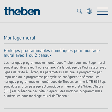
Merkzettel (
0
)
Montage mural
Produits
Horloges programmables numériques pour montage
mural avec 1 ou 2 canaux
OEM
KNX
Les horloges programmables numériques Theben pour montage mural
sont disponibles avec 1 ou 2 canaux. Via le guidage de l'utilisateur avec
Solutions
Smart Home
lignes de texte à l'écran, les paramètres, tels que le programme par
Solutions OEM
impulsion ou le programme par cycle, se configurent aisément. Les
horloges programmables numériques de Theben, comme la TR 635 top,
DALI
Service
sont dotées d'un passage automatique à l'heure d'été/hiver. L'heure
Experts OEM
Contrôle du temps et de la lumière
(CET) est prédéfinie par défaut. Aperçu des horloges programmables
numériques pour montage mural de Theben :
Détecteurs de présence et de mouvement
Références
Entreprise
Commande d'éclairage DALI-2
Médiathèque
Spots LED