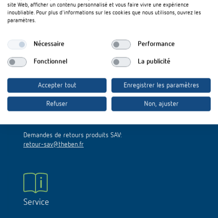
site Web, afficher un contenu personnalisé et vous faire vivre une expérience
Références
inoubliable. Pour plus d'informations sur les cookies que nous utilisons, ouvrez les
paramètres.
Application de Theben
Hotline
Nécessaire
Performance
Télérupteur impulsionnel OKTO de Theben
Fonctionnel
La publicité
Du lundi au jeudi : 8h30–12h30/13h30–17h15
Le vendredi : 8h30–12h30
Accepter tout
Enregistrer les paramètres
Tél.:
+33 (0)1/82 77 01 00
Refuser
Non, ajuster
Demandes techniques:
sav@theben.fr
Demandes de retours produits SAV:
retour-sav@theben.fr
Service