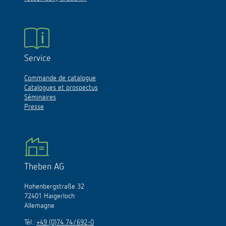
Service
Commande de catalogue
Catalogues et prospectus
Séminaires
Presse
Theben AG
Hohenbergstraße 32
72401 Haigerloch
Allemagne
Tél.:
+49 (0)74 74/692-0