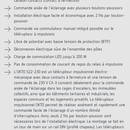
canaux/contacts (contact à fermeture)
Téléchargements
Commande aisée de l'éclairage avec plusieurs boutons-poussoirs
Installation électrique facile et économique avec 2 fils par bouton-
Produits similaires
poussoir
Commande via commutateur manuel intégré possible sur le
télérupteur à impulsions
Libre de potentiel avec basse tension de protection (BTP)
Déconnexion électrique sûre de l'ensemble des pôles
Charge de commutation LED jusqu'à 200 W
Pas de consommation de courant de repos du relais à impulsions
L'OKTO S22-230 est un télérupteur impulsionnel électro-
mécanique avec deux contacts à fermeture et une tension de
commande de 230 V CA. Il convient idéalement pour la commande
aisée de l'éclairage dans les cages d'escaliers, les immeubles
collectifs, ainsi que les bâtiments tertiaires et industriels, les
espaces communs et les logements privatifs. Le télérupteur
impulsionnel OKTO permet de réaliser aisément et rapidement une
commande facile de l'éclairage d'un nombre illimité
d'interrupteurs. Ainsi, seuls 2 fils par bouton-poussoir sont
nécessaires lors de l'installation électrique. Le montage se fait en
un tour de main sur un rail DIN (profilé chapeau). Les télérupteurs