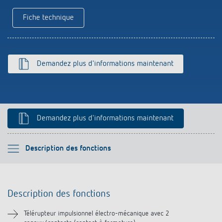
Références
Fiche technique
Application de Theben
Télérupteur impulsionnel OKTO de Theben
Demandez plus d'informations maintenant
Demandez plus d'informations maintenant
Veuillez sélectionner
Description des fonctions
Description des fonctions
Description des fonctions
Informations techniques
Télérupteur impulsionnel électro-mécanique avec 2