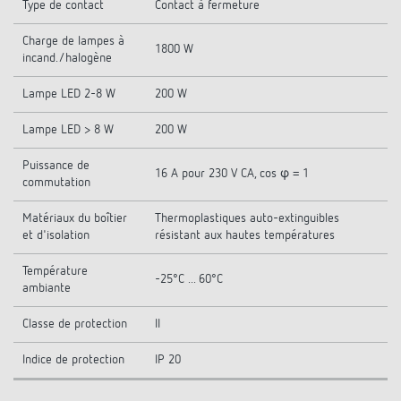
Type de contact
Contact à fermeture
Charge de lampes à
1800 W
incand./halogène
Lampe LED 2-8 W
200 W
Lampe LED > 8 W
200 W
Puissance de
16 A pour 230 V CA, cos φ = 1
commutation
Matériaux du boîtier
Thermoplastiques auto-extinguibles
et d'isolation
résistant aux hautes températures
Température
-25°C ... 60°C
ambiante
Classe de protection
II
Indice de protection
IP 20