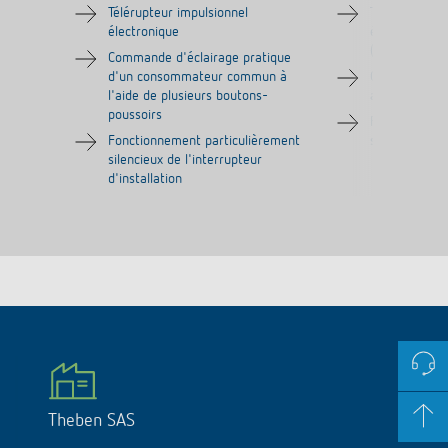
Télérupteur impulsionnel
Télérupteur i
électronique
électronique 
(contact à fe
Commande d'éclairage pratique
d'un consommateur commun à
Commande ais
l'aide de plusieurs boutons-
avec plusieur
poussoirs
Fonctionneme
Fonctionnement particulièrement
silencieux
silencieux de l'interrupteur
d'installation
Theben SAS