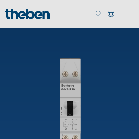
Merkzettel (
0
)
Produits
OEM
KNX
Solutions
Smart Home
Solutions OEM
DALI
Service
Experts OEM
Contrôle du temps et de la lumière
Détecteurs de présence et de mouvement
Références
Entreprise
Commande d'éclairage DALI-2
Médiathèque
Spots LED