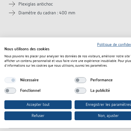
Plexiglas antichoc
Diamètre du cadran : 400 mm
Politique de confiden
Nous utilisons des cookies
Caractéristiques techniques
Nous pouvons les placer pour analyser les données de nos visiteurs, améliorer notre site
afficher un contenu personnalisé et vous faire vivre une expérience inoubliable. Pour plus
d'informations sur les cookies que nous utilisons, ouvrez les paramètres.
Tension de service KNX
Nécessaire
Performance
Matériau du boîtier
Fonctionnel
La publicité
Type de chiffres
Accepter tout
Enregistrer les paramètres
Réserve de mémoire
Refuser
Non, ajuster
Type de raccordement