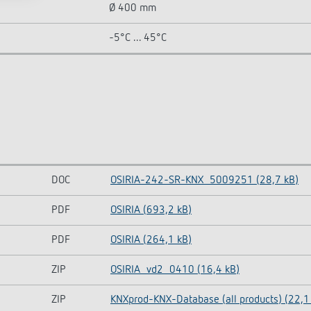
Ø 400 mm
-5°C ... 45°C
DOC
OSIRIA-242-SR-KNX_5009251 (28,7 kB)
PDF
OSIRIA (693,2 kB)
PDF
OSIRIA (264,1 kB)
ZIP
OSIRIA_vd2_0410 (16,4 kB)
ZIP
KNXprod-KNX-Database (all products) (22,1