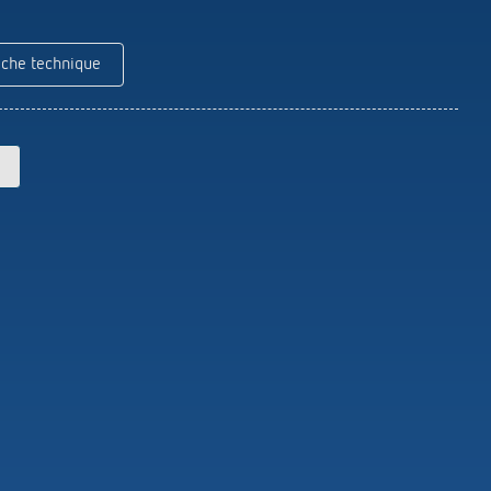
Theben
Télécommandes pour détecteurs /
projecteurs
iche technique
Matériel de montage détecteurs /
projecteurs
En savoir plus
en
Télérupteur impulsionnel
OKTO de Theben