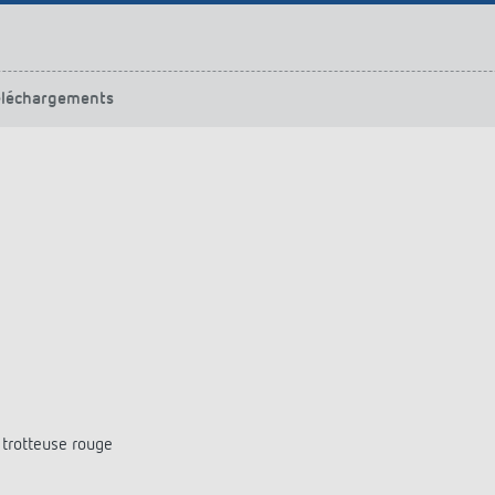
urg
hof Aspach : commande
rage sur mesure à haute
ité énergétique
éléchargements
ir plus
 trotteuse rouge