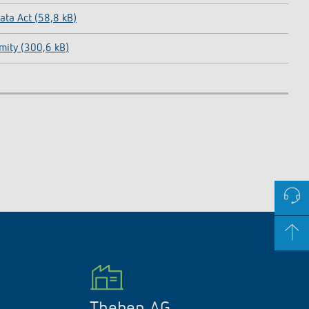
ata Act (58,8 kB)
mity (300,6 kB)
Theben AG