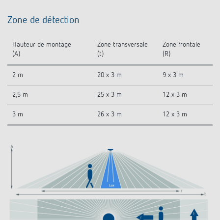
Zone de détection
Hauteur de montage
Zone transversale
Zone frontale
(A)
(t)
(R)
2 m
20 x 3 m
9 x 3 m
2,5 m
25 x 3 m
12 x 3 m
3 m
26 x 3 m
12 x 3 m