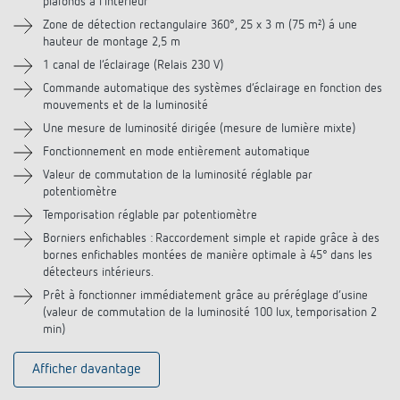
plafonds à l‘intérieur
Téléchargements
Zone de détection rectangulaire 360°, 25 x 3 m (75 m²) á une
hauteur de montage 2,5 m
Accessoires
1 canal de l‘éclairage (Relais 230 V)
Commande automatique des systèmes d‘éclairage en fonction des
Produits similaires
mouvements et de la luminosité
Une mesure de luminosité dirigée (mesure de lumière mixte)
Fonctionnement en mode entièrement automatique
Valeur de commutation de la luminosité réglable par
potentiomètre
Temporisation réglable par potentiomètre
Borniers enfichables : Raccordement simple et rapide grâce à des
bornes enfichables montées de manière optimale à 45° dans les
détecteurs intérieurs.
Prêt à fonctionner immédiatement grâce au préréglage d‘usine
(valeur de commutation de la luminosité 100 lux, temporisation 2
min)
Afficher davantage