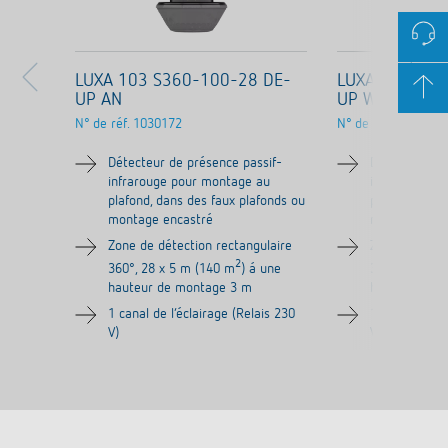
LUXA 103 S360-100-28 DE-
LUXA 103 S36
UP AN
UP WH
N° de réf.
1030172
N° de réf.
1030072
Détecteur de présence passif-
Détecteur de
infrarouge pour montage au
infrarouge p
plafond, dans des faux plafonds ou
plafond, dans
montage encastré
montage enc
Zone de détection rectangulaire
Zone de détec
2
360°, 28 x 5 m (140 m
) á une
360°, 28 x 5
hauteur de montage 3 m
hauteur de 
1 canal de l‘éclairage (Relais 230
1 canal de l‘é
V)
V)