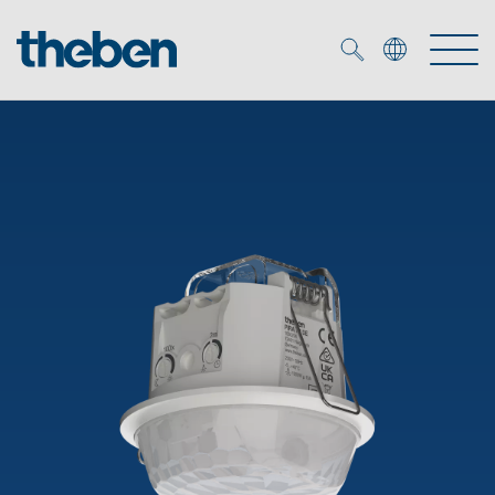
Merkzettel (
0
)
Produits
OEM
KNX
Solutions
Smart Home
Solutions OEM
DALI
Service
Experts OEM
Contrôle du temps et de la lumière
Détecteurs de présence et de mouvement
Références
Entreprise
Commande d'éclairage DALI-2
Médiathèque
Spots LED