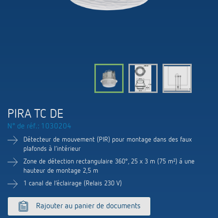
Systèmes KNX
Contact
Catalogues et prospectus
Theben AG
Contrôle du temps et de la lumière
Système pour maison intelligente
Commande de catalogue
Nouveautés
Recherche de produits
Régulation de chauffage
Hotline
LUXORliving
Séminaires
Coopérations
Médiathèque
Accessoires
Demande
Détecteurs de présence et de mouvement
Communiqué de presse
Durabilité
Quantum
Distribution dans le monde
Projecteur à LED
BIM-Portail
PIRA TC DE
Design
Aide au Choix
N° de réf.: 1030204
Commutation et variation fiables des LED
Historique
Détecteur de mouvement (PIR) pour montage dans des faux
plafonds à l‘intérieur
Aérez correctement: les capteurs de CO2
Zone de détection rectangulaire 360°, 25 x 3 m (75 m²) á une
hauteur de montage 2,5 m
de Theben
1 canal de l‘éclairage (Relais 230 V)
Régulation de la température
Rajouter au panier de documents