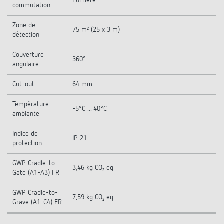
Lumière
commutation
Zone de
75 m² (25 x 3 m)
détection
Couverture
360°
angulaire
Cut-out
64 mm
Température
-5°C ... 40°C
ambiante
Indice de
IP 21
protection
GWP Cradle-to-
3,46 kg CO₂ eq
Gate (A1-A3) FR
GWP Cradle-to-
7,59 kg CO₂ eq
Grave (A1-C4) FR