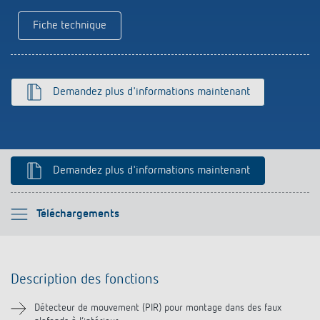
Références
Fiche technique
Application de Theben
Télérupteur impulsionnel OKTO de Theben
Demandez plus d'informations maintenant
Demandez plus d'informations maintenant
Veuillez sélectionner
Téléchargements
Description des fonctions
Description des fonctions
Informations techniques
Détecteur de mouvement (PIR) pour montage dans des faux