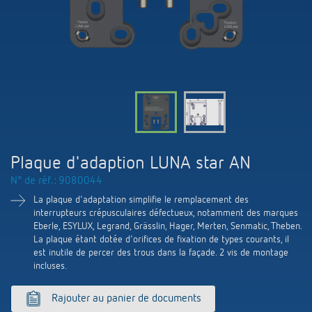
Systèmes KNX
Contact
Catalogues et prospectus
Theben AG
Contrôle du temps et de la lumière
Système pour maison intelligente
Commande de catalogue
Nouveautés
Recherche de produits
Régulation de chauffage
Hotline
LUXORliving
Séminaires
Coopérations
Médiathèque
Accessoires
Demande
Détecteurs de présence et de mouvement
Communiqué de presse
Durabilité
Quantum
Distribution dans le monde
Projecteur à LED
BIM-Portail
Plaque d'adaption LUNA star AN
Design
Aide au Choix
N° de réf.: 9080044
Commutation et variation fiables des LED
Historique
La plaque d'adaptation simplifie le remplacement des
interrupteurs crépusculaires défectueux, notamment des marques
Aérez correctement: les capteurs de CO2
Eberle, ESYLUX, Legrand, Grässlin, Hager, Merten, Senmatic, Theben.
La plaque étant dotée d'orifices de fixation de types courants, il
de Theben
est inutile de percer des trous dans la façade. 2 vis de montage
incluses.
Régulation de la température
Rajouter au panier de documents