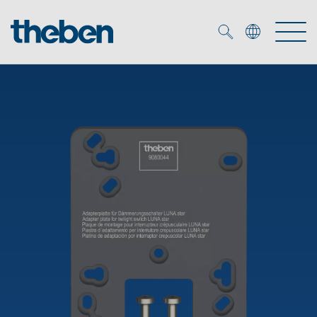
Merkzettel (
0
)
Produits
OEM
KNX
Solutions
Smart Home
Solutions OEM
DALI
Service
Experts OEM
Contrôle du temps et de la lumière
Détecteurs de présence et de mouvement
Références
Entreprise
Commande d'éclairage DALI-2
Médiathèque
Spots LED