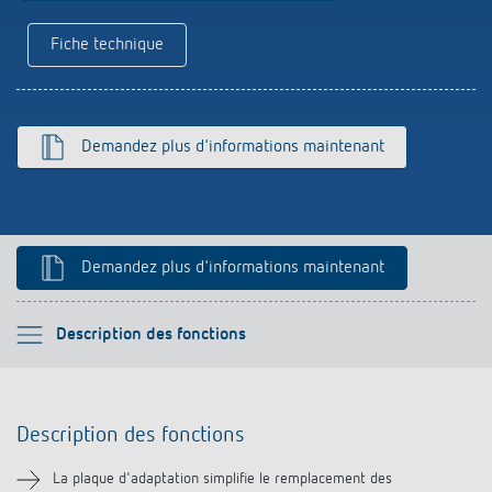
Références
Fiche technique
Application de Theben
Télérupteur impulsionnel OKTO de Theben
Demandez plus d'informations maintenant
Demandez plus d'informations maintenant
Veuillez sélectionner
Description des fonctions
Description des fonctions
Description des fonctions
Téléchargements
La plaque d'adaptation simplifie le remplacement des