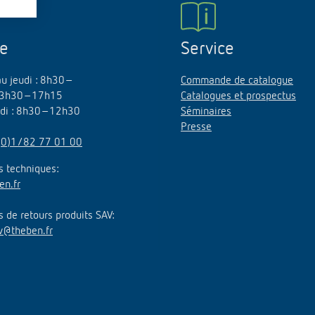
urg
hof Aspach : commande
rage sur mesure à haute
ne
Service
ité énergétique
ir plus
au jeudi : 8h30–
Commande de catalogue
3h30–17h15
Catalogues et prospectus
edi : 8h30–12h30
Séminaires
Presse
(0)1/82 77 01 00
 techniques:
en.fr
de retours produits SAV:
v@theben.fr