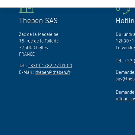
Offenb
Sonnen
d'éclai
Theben SAS
Hotli
efficac
En savo
Zac de la Madeleine
Du lundi 
15, rue de la Tuilerie
12h30/1
77500 Chelles
Le vendr
FRANCE
Tél.:
+33 
Tél.:
+33(0)1/82 77 01 00
E-Mail :
theben@theben.fr
Demandes
sav@theb
Demandes 
retour-sa