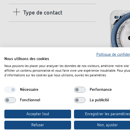
Spots LED sans détecteur de
Une car
Horlog
Know-how
Type de contact
mouvement
Livre a
1
Minuter
Applications
theLeda D
l'autom
Variate
Matrice de sélection
theLeda S
100 yea
En savo
Points forts du produit
Contact à fermeture
d'entre
En savoir plus
En savo
Régulation de la
Référe
Politique de confiden
température
Nous utilisons des cookies
Consei
Nous pouvons les placer pour analyser les données de nos visiteurs, améliorer notre site
Garonn
afficher un contenu personnalisé et vous faire vivre une expérience inoubliable. Pour plus
Thermostats d'ambiance
d'informations sur les cookies que nous utilisons, ouvrez les paramètres.
Des sol
Thermostats à horloge numérique
pour le
Thermostats à horloge analogique
Nécessaire
Performance
travail
FAQ
Ensche
Fonctionnel
La publicité
Des sol
énergét
Accepter tout
Enregistrer les paramètres
de bure
GeneSy
Refuser
Non, ajuster