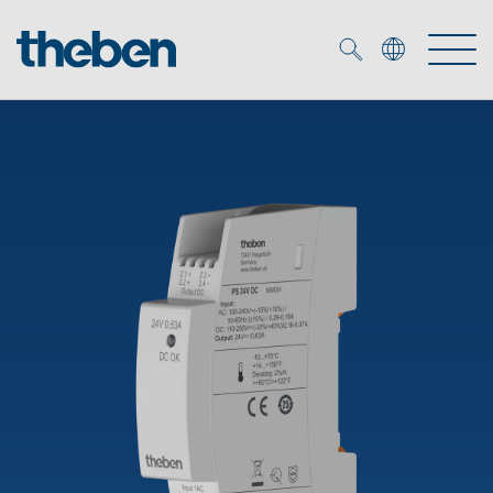
Merkzettel (
0
)
Produits
OEM
KNX
Solutions
Smart Home
Solutions OEM
DALI
Service
Experts OEM
Contrôle du temps et de la lumière
Détecteurs de présence et de mouvement
Références
Entreprise
Commande d'éclairage DALI-2
Médiathèque
Spots LED