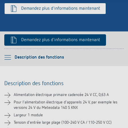
Références
Demandez plus d'informations maintenant
Application de Theben
Télérupteur impulsionnel OKTO de Theben
Demandez plus d'informations maintenant
Veuillez sélectionner
Description des fonctions
Description des fonctions
Description des fonctions
Téléchargements
Alimentation électrique primaire cadencée 24 V CC, 0,63 A
Pour l'alimentation électrique d'appareils 24 V, par exemple les
versions 24 V du Meteodata 140 S KNX
Largeur 1 module
Tension d'entrée large plage (100-240 V CA / 110-250 V CC)