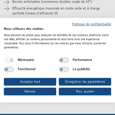
Bornes enfichables (connexions doubles, angle de 45°)
Efficacité énergétique maximale en mode veille et à charge
partielle (niveau d'efficacité VI)
Politique de confidentialité
Nous utilisons des cookies
Téléchargements
Nous pouvons les placer pour analyser les données de nos visiteurs, améliorer notre
site Web, afficher un contenu personnalisé et vous faire vivre une expérience
inoubliable. Pour plus d'informations sur les cookies que nous utilisons, ouvrez les
Information Notice EU
PS 24V DC-Information Notice EU
paramètres.
PDF
Data Act
Data Act (46,3 kB)
Nécessaire
Performance
CE declaration of
PS 24V DC-CE declaration of
PDF
conformity
conformity (633,6 kB)
Fonctionnel
La publicité
Fiche technique
PDF
PS 24V DC (120,6 kB)
Accepter tout
Enregistrer les paramètres
Refuser
Non, ajuster
Rajouter au panier de documents