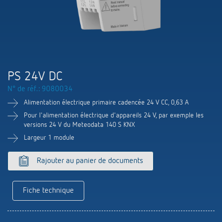
Systèmes KNX
Contact
Catalogues et prospectus
Theben AG
Contrôle du temps et de la lumière
Système pour maison intelligente
Commande de catalogue
Nouveautés
Recherche de produits
Régulation de chauffage
Hotline
LUXORliving
Séminaires
Coopérations
Médiathèque
Accessoires
Demande
PS 24V DC
Détecteurs de présence et de mouvement
Communiqué de presse
N° de réf.: 9080034
Durabilité
Quantum
Distribution dans le monde
Alimentation électrique primaire cadencée 24 V CC, 0,63 A
Projecteur à LED
BIM-Portail
Design
Pour l'alimentation électrique d'appareils 24 V, par exemple les
Aide au Choix
versions 24 V du Meteodata 140 S KNX
Commutation et variation fiables des LED
Largeur 1 module
Historique
Aérez correctement: les capteurs de CO2
Rajouter au panier de documents
de Theben
Fiche technique
Régulation de la température