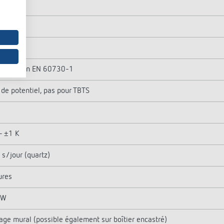
0 min
- ±5 K
.2 K
 1 B selon EN 60730-1
 de potentiel, pas pour TBTS
- ±1 K
 s/jour (quartz)
ures
 W
ge mural (possible également sur boîtier encastré)