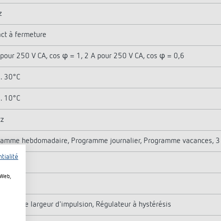
z
ct à fermeture
pour 250 V CA, cos φ = 1, 2 A pour 250 V CA, cos φ = 0,6
.. 30°C
.. 10°C
tz
ramme hebdomadaire, Programme journalier, Programme vacances, 
tialité
 Web,
ation de largeur d'impulsion, Régulateur à hystérésis