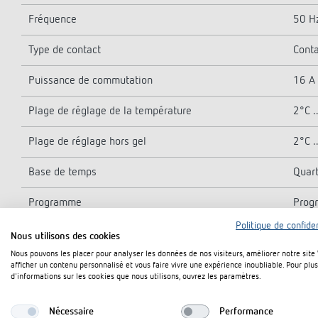
Fréquence
50 H
Type de contact
Conta
Puissance de commutation
16 A 
Plage de réglage de la température
2°C .
Plage de réglage hors gel
2°C .
Base de temps
Quar
Programme
Prog
Politique de confiden
Nombre d'emplacements de mémoire
42
Nous utilisons des cookies
Nous pouvons les placer pour analyser les données de nos visiteurs, améliorer notre site
Entrées externes
1
afficher un contenu personnalisé et vous faire vivre une expérience inoubliable. Pour plus
d'informations sur les cookies que nous utilisons, ouvrez les paramètres.
Types de régulation
Modul
Nécessaire
Performance