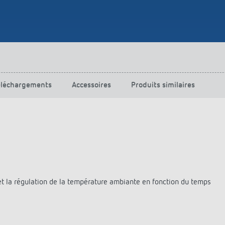
urg
hof Aspach : commande
rage sur mesure à haute
ité énergétique
ir plus
éléchargements
Accessoires
Produits similaires
t la régulation de la température ambiante en fonction du temps