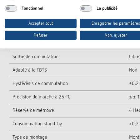
Période de régulation
5 - 3
Fonctionnel
La publicité
Plage de régulation
±0,2 
Accepter tout
Enregistrer les paramètres
Précision de réglage
≤ ± 0
Refuser
Non, ajuster
Mode opératoire
Type
Sortie de commutation
Libre
Adapté à la TBTS
Non
Hystérésis de commutation
±0,2 
Précision de marche à 25 °C
≤ ± 1
Réserve de mémoire
4 He
Consommation stand-by
<0,2
Type de montage
Monta