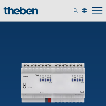
Merkzettel (
0
)
Produits
OEM
KNX
Solutions
Smart Home
Solutions OEM
DALI
Service
Experts OEM
Contrôle du temps et de la lumière
Détecteurs de présence et de mouvement
Références
Entreprise
Commande d'éclairage DALI-2
Médiathèque
Spots LED