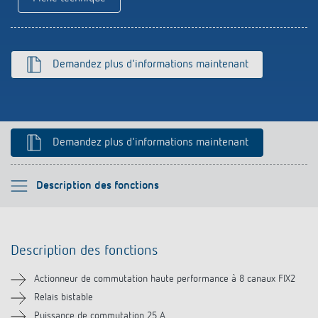
Références
Application de Theben
Demandez plus d'informations maintenant
Télérupteur impulsionnel OKTO de Theben
Demandez plus d'informations maintenant
Veuillez sélectionner
Description des fonctions
Description des fonctions
Description des fonctions
Informations techniques
Actionneur de commutation haute performance à 8 canaux FIX2
Téléchargements
Relais bistable
Puissance de commutation 25 A