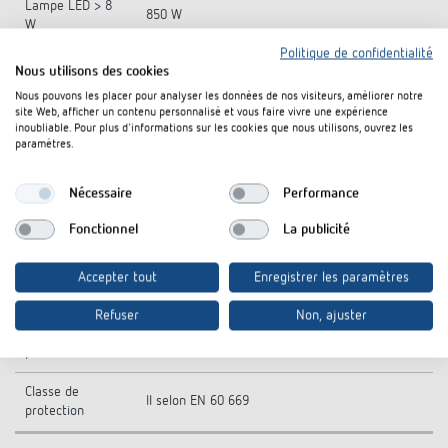
Lampe LED > 8
850 W
W
Politique de confidentialité
Courant de
Nous utilisons des cookies
max. 1200 A / 200 µs
commutation
Nous pouvons les placer pour analyser les données de nos visiteurs, améliorer notre
site Web, afficher un contenu personnalisé et vous faire vivre une expérience
Commutation de
inoubliable. Pour plus d'informations sur les cookies que nous utilisons, ouvrez les
Possible
différents phases
paramètres.
Charge C
Nécessaire
Performance
Fonctionnel
La publicité
Type
Module FIX2
Température
Accepter tout
Enregistrer les paramètres
-5°C ... 45°C
ambiante
Refuser
Non, ajuster
Indice de
IP 20
protection
Classe de
II selon EN 60 669
protection