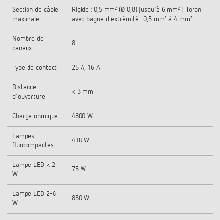
Section de câble
Rigide : 0,5 mm² (Ø 0,8) jusqu'à 6 mm² | Toron
maximale
avec bague d'extrémité : 0,5 mm² à 4 mm²
Nombre de
8
canaux
Type de contact
25 A, 16 A
Distance
< 3 mm
d'ouverture
Charge ohmique
4800 W
Lampes
410 W
fluocompactes
Lampe LED < 2
75 W
W
Lampe LED 2-8
850 W
W