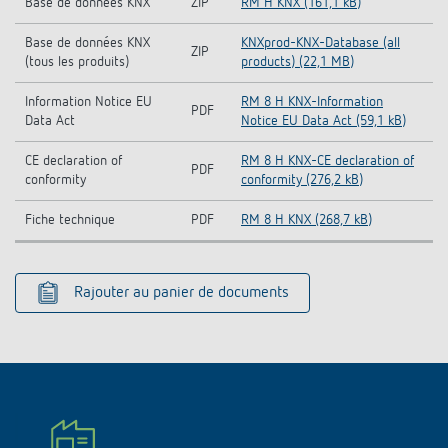
Base de données KNX
ZIP
RM H KNX (161,1 kB)
Base de données KNX
KNXprod-KNX-Database (all
ZIP
(tous les produits)
products) (22,1 MB)
Information Notice EU
RM 8 H KNX-Information
PDF
Data Act
Notice EU Data Act (59,1 kB)
CE declaration of
RM 8 H KNX-CE declaration of
PDF
conformity
conformity (276,2 kB)
Fiche technique
PDF
RM 8 H KNX (268,7 kB)
Rajouter au panier de documents