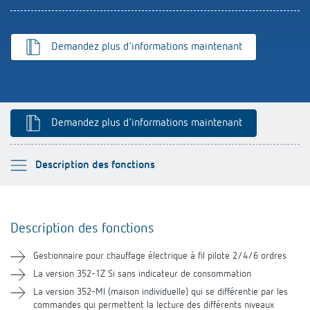
Références
Application de Theben
Demandez plus d'informations maintenant
Télérupteur impulsionnel OKTO de Theben
Demandez plus d'informations maintenant
Veuillez sélectionner
Description des fonctions
Description des fonctions
Description des fonctions
Informations techniques
Gestionnaire pour chauffage électrique à fil pilote 2/4/6 ordres
Téléchargements
La version 352-1Z Si sans indicateur de consommation
La version 352-MI (maison individuelle) qui se différentie par les
commandes qui permettent la lecture des différents niveaux
Produits similaires