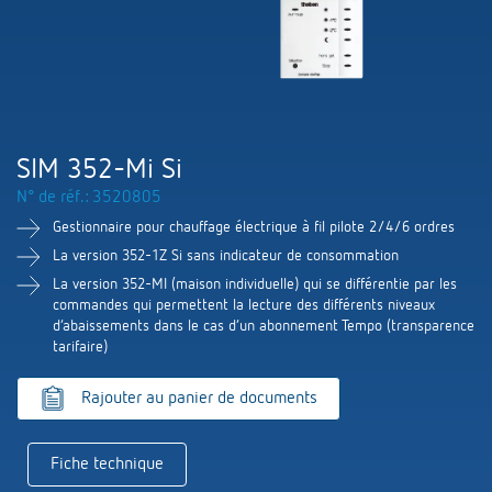
Systèmes KNX
Contact
Catalogues et prospectus
Theben AG
Contrôle du temps et de la lumière
Système pour maison intelligente
Commande de catalogue
Nouveautés
Recherche de produits
Régulation de chauffage
Hotline
LUXORliving
Séminaires
Coopérations
Médiathèque
Accessoires
Demande
SIM 352-Mi Si
Détecteurs de présence et de mouvement
Communiqué de presse
N° de réf.: 3520805
Durabilité
Quantum
Distribution dans le monde
Gestionnaire pour chauffage électrique à fil pilote 2/4/6 ordres
Projecteur à LED
BIM-Portail
Design
La version 352-1Z Si sans indicateur de consommation
Aide au Choix
La version 352-MI (maison individuelle) qui se différentie par les
Commutation et variation fiables des LED
commandes qui permettent la lecture des différents niveaux
Historique
d’abaissements dans le cas d’un abonnement Tempo (transparence
Aérez correctement: les capteurs de CO2
tarifaire)
de Theben
Rajouter au panier de documents
Régulation de la température
Fiche technique