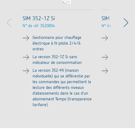
SIM 352-1Z Si
SIM 352-MI
N° de réf.
3520804
N° de réf.
3520803
Gestionnaire pour chauffage
Gestionnaire
électrique à fil pilote 2/4/6
électrique à f
ordres
ordres
La version 352-1Z Si sans
La version 35
indicateur de consommation
indicateur d
La version 352-MI (maison
La version 3
individuelle) qui se différentie par
individuelle) 
les commandes qui permettent la
les commande
lecture des différents niveaux
lecture des d
d’abaissements dans le cas d’un
d’abaissement
abonnement Tempo (transparence
abonnement 
tarifaire)
tarifaire)