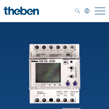
Merkzettel (
0
)
Produits
OEM
KNX
Solutions
Smart Home
Solutions OEM
DALI
Service
Experts OEM
Contrôle du temps et de la lumière
Détecteurs de présence et de mouvement
Références
Entreprise
Commande d'éclairage DALI-2
Médiathèque
Spots LED